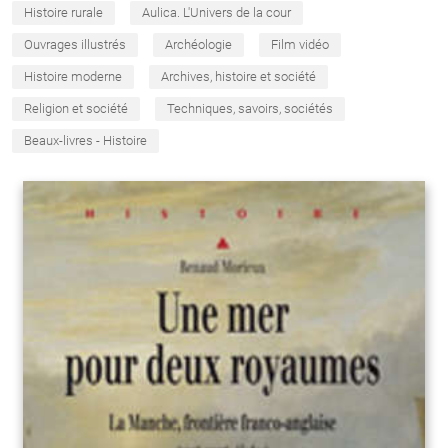
Histoire rurale
Aulica. L'Univers de la cour
Ouvrages illustrés
Archéologie
Film vidéo
Histoire moderne
Archives, histoire et société
Religion et société
Techniques, savoirs, sociétés
Beaux-livres - Histoire