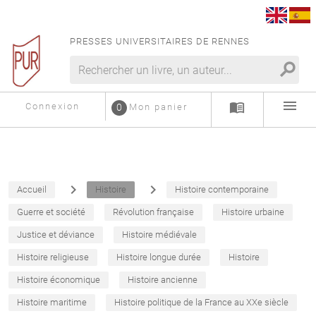
PRESSES UNIVERSITAIRES DE RENNES
search
menu
menu_book
Connexion
0
Mon panier
navigate_next
navigate_next
Accueil
Histoire
Histoire contemporaine
Guerre et société
Révolution française
Histoire urbaine
Justice et déviance
Histoire médiévale
Histoire religieuse
Histoire longue durée
Histoire
Histoire économique
Histoire ancienne
Histoire maritime
Histoire politique de la France au XXe siècle