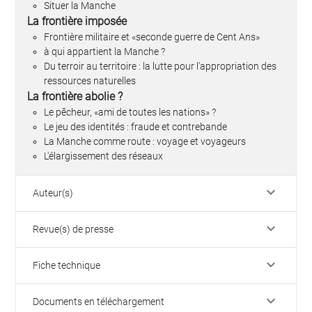
Situer la Manche
La frontière imposée
Frontière militaire et «seconde guerre de Cent Ans»
à qui appartient la Manche ?
Du terroir au territoire : la lutte pour l'appropriation des
ressources naturelles
La frontière abolie ?
Le pêcheur, «ami de toutes les nations» ?
Le jeu des identités : fraude et contrebande
La Manche comme route : voyage et voyageurs
L'élargissement des réseaux
keyboard_arrow_down
Auteur(s)
keyboard_arrow_down
Revue(s) de presse
keyboard_arrow_down
Fiche technique
keyboard_arrow_down
Documents en téléchargement