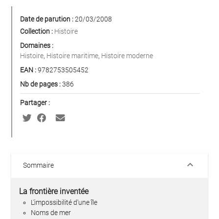
Date de parution :
20/03/2008
Collection :
Histoire
Domaines :
Histoire
,
Histoire maritime
,
Histoire moderne
EAN :
9782753505452
Nb de pages :
386
Partager :
keyboard_arrow_down
Sommaire
La frontière inventée
L'impossibilité d'une île
Noms de mer