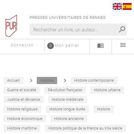
PRESSES UNIVERSITAIRES DE RENNES
search
menu
menu_book
Connexion
0
Mon panier
navigate_next
navigate_next
Accueil
Histoire
Histoire contemporaine
Guerre et société
Révolution française
Histoire urbaine
Justice et déviance
Histoire médiévale
Histoire religieuse
Histoire longue durée
Histoire
Histoire économique
Histoire ancienne
Histoire maritime
Histoire politique de la France au XXe siècle