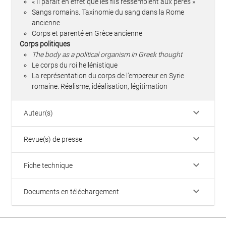
« Il paraît en effet que les fils ressemblent aux pères »
Sangs romains. Taxinomie du sang dans la Rome
ancienne
Corps et parenté en Grèce ancienne
Corps politiques
The body as a political organism in Greek thought
Le corps du roi hellénistique
La représentation du corps de l’empereur en Syrie
romaine. Réalisme, idéalisation, légitimation
keyboard_arrow_down
Auteur(s)
keyboard_arrow_down
Revue(s) de presse
keyboard_arrow_down
Fiche technique
keyboard_arrow_down
Documents en téléchargement