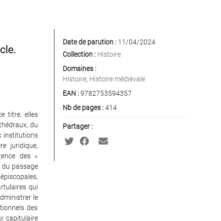
Date de parution :
11/04/2024
cle.
Collection :
Histoire
Domaines :
Histoire
,
Histoire médiévale
EAN :
9782753594357
Nb de pages :
414
e titre, elles
athédraux, du
Partager :
x institutions
re juridique,
stence des «
́s du passage
 épiscopales,
rtulaires qui
dministrer le
ctionnels des
s
capitulaire