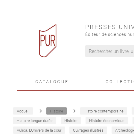
PRESSES UNI
Éditeur de sciences hu
CATALOGUE
COLLECT
navigate_next
navigate_next
Accueil
Histoire
Histoire contemporaine
Histoire longue durée
Histoire
Histoire économique
Aulica. L'Univers de la cour
Ouvrages illustrés
Archéologi