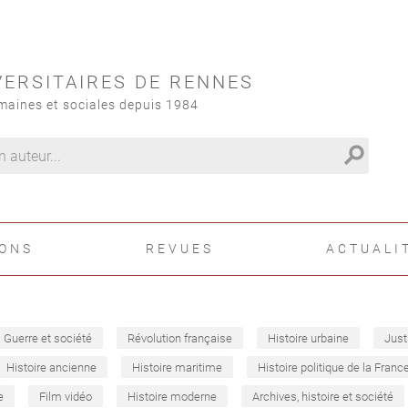
VERSITAIRES DE RENNES
maines et sociales depuis 1984
search
IONS
REVUES
ACTUALI
Guerre et société
Révolution française
Histoire urbaine
Just
Histoire ancienne
Histoire maritime
Histoire politique de la Franc
e
Film vidéo
Histoire moderne
Archives, histoire et société