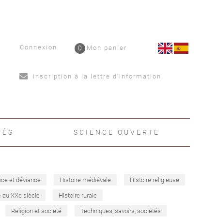
Connexion
0
Mon panier
Inscription à la lettre d'information
TÉS
SCIENCE OUVERTE
ice et déviance
Histoire médiévale
Histoire religieuse
e au XXe siècle
Histoire rurale
Religion et société
Techniques, savoirs, sociétés