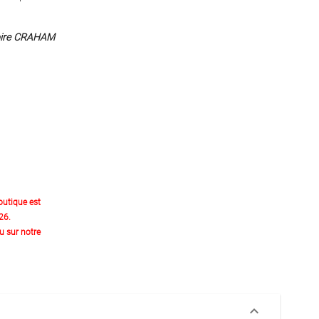
oire CRAHAM
outique est
26.
 sur notre
keyboard_arrow_down