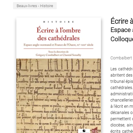
Beaux-livres - Histoire
Écrire 
Espace a
Colloqu
Combalbert
Les cathédra
abritent des 
tribunal épi
cathédrales
administrat
chancellerie
à l’écrit e
décanales o
permettent d
diocèse, ai
écrits cath