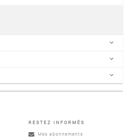
keyboard_arrow_down
keyboard_arrow_down
keyboard_arrow_down
RESTEZ INFORMÉS
Mes abonnements