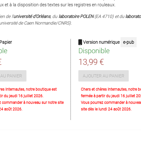
 et à la disposition des textes sur les registres en rouleaux.
en de l’
université d’Orléans
, du
laboratoire POLEN
(EA 4710) et du
laborat
niversité de Caen Normandie/CNRS).
Papier
Version numérique
e-pub
ble
Disponible
€
13,99 €
AU PANIER
AJOUTER AU PANIER
res Internautes, notre boutique est
Chers et chères Internautes, notre b
ir du jeudi 16 juillet 2026.
fermée à partir du jeudi 16 juillet 20
z commander à nouveau sur notre site
Vous pourrez commander à nouveau
 24 août 2026.
site dès le lundi 24 août 2026.