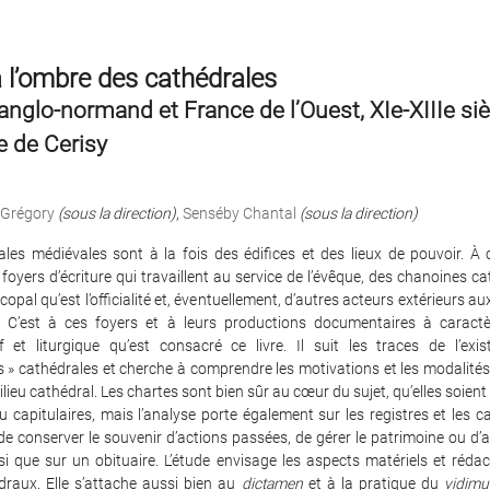
à l’ombre des cathédrales
nglo-normand et France de l’Ouest, XIe-XIIIe siè
e de Cerisy
 Grégory
(sous la direction)
,
Senséby Chantal
(sous la direction)
les médiévales sont à la fois des édifices et des lieux de pouvoir. À c
foyers d’écriture qui travaillent au service de l’évêque, des chanoines c
scopal qu’est l’officialité et, éventuellement, d’autres acteurs extérieurs au
. C’est à ces foyers et à leurs productions documentaires à caractè
if et liturgique qu’est consacré ce livre. Il suit les traces de l’exi
s » cathédrales et cherche à comprendre les motivations et les modalite
n milieu cathédral. Les chartes sont bien sûr au cœur du sujet, qu’elles soient
u capitulaires, mais l’analyse porte également sur les registres et les ca
e conserver le souvenir d’actions passées, de gérer le patrimoine ou d’a
nsi que sur un obituaire. L’étude envisage les aspects matériels et réda
édraux. Elle s’attache aussi bien au
dictamen
et à la pratique du
vidimu