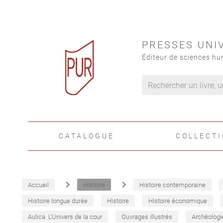
PRESSES UNI
Éditeur de sciences hu
CATALOGUE
COLLECT
navigate_next
navigate_next
Accueil
Histoire
Histoire contemporaine
Histoire longue durée
Histoire
Histoire économique
Aulica. L'Univers de la cour
Ouvrages illustrés
Archéologi