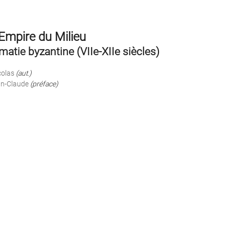
 Empire du Milieu
matie byzantine (VIIe-XIIe siècles)
colas
(aut.)
n-Claude
(préface)