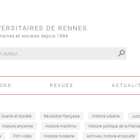
VERSITAIRES DE RENNES
maines et sociales depuis 1984
search
IONS
REVUES
ACTUALI
Guerre et société
Révolution française
Histoire urbaine
Just
Histoire ancienne
Histoire maritime
Histoire politique de la Franc
e
Film vidéo
Histoire moderne
Archives, histoire et société