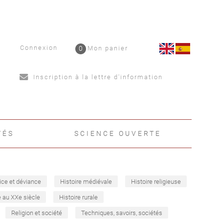
Connexion
0
Mon panier
Inscription à la lettre d'information
TÉS
SCIENCE OUVERTE
ice et déviance
Histoire médiévale
Histoire religieuse
e au XXe siècle
Histoire rurale
Religion et société
Techniques, savoirs, sociétés