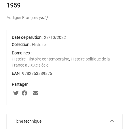
1959
Audigier François
(aut.)
Date de parution :
27/10/2022
Collection :
Histoire
Domaines :
Histoire
,
Histoire contemporaine
,
Histoire politique de la
France au XXe siècle
EAN :
9782753589575
Partager :
keyboard_arrow_down
Fiche technique