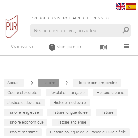
PRESSES UNIVERSITAIRES DE RENNES
search
menu
menu_book
Connexion
0
Mon panier
navigate_next
navigate_next
Accueil
Histoire
Histoire contemporaine
Guerre et société
Révolution française
Histoire urbaine
Justice et déviance
Histoire médiévale
Histoire religieuse
Histoire longue durée
Histoire
Histoire économique
Histoire ancienne
Histoire maritime
Histoire politique de la France au XXe siècle