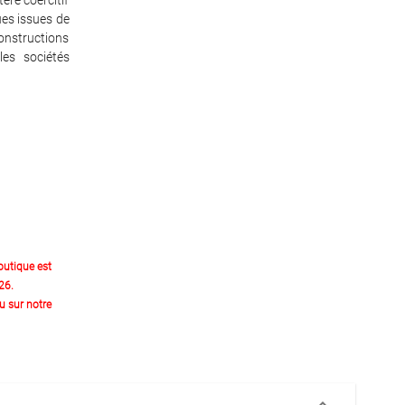
ère coercitif
es issues de
onstructions
les sociétés
outique est
26.
 sur notre