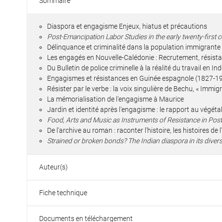
Sommaire
Diaspora et engagisme Enjeux, hiatus et précautions
Post-Emancipation Labor Studies in the early twenty-first 
Délinquance et criminalité dans la population immigrante 
Les engagés en Nouvelle-Calédonie : Recrutement, résist
Du Bulletin de police criminelle à la réalité du travail en I
Engagismes et résistances en Guinée espagnole (1827-1
Résister par le verbe : la voix singulière de Bechu, « Immi
La mémorialisation de l'engagisme à Maurice
Jardin et identité après l'engagisme : le rapport au vég
Food, Arts and Music as Instruments of Resistance in Pos
De l'archive au roman : raconter l'histoire, les histoires de
Strained or broken bonds? The Indian diaspora in its divers
Auteur(s)
Fiche technique
Documents en téléchargement