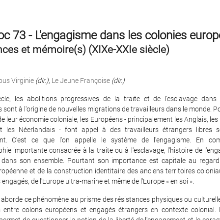
c 73 - L'engagisme dans les colonies euro
nces et mémoire(s) (XIXe-XXIe siècle)
ous Virginie
(dir.)
,
Le Jeune Françoise
(dir.)
cle, les abolitions progressives de la traite et de l'esclavage dans 
sont à l'origine de nouvelles migrations de travailleurs dans le monde. Po
de leur économie coloniale, les Européens - principalement les Anglais, les 
t les Néerlandais - font appel à des travailleurs étrangers libres 
nt. C'est ce que l'on appelle le système de l'engagisme. En co
aphie importante consacrée à la traite ou à l'esclavage, l'histoire de l'en
 dans son ensemble. Pourtant son importance est capitale au regard d
ropéenne et de la construction identitaire des anciens territoires coloni
s engagés, de l'Europe ultra-marine et même de l'Europe « en soi ».
 aborde ce phénomène au prisme des résistances physiques ou culturelle
s entre colons européens et engagés étrangers en contexte colonial. 