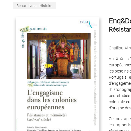
Beaux-livres - Histoire
Enq&Do
Résista
Chaillou-Atr
Au XIXe siè
européennes 
les besoins 
Portugais e
d'engageme
l'historiogr
peu étudiée
coloniale eu
d'origine de
Cet ouvrage
les rapport