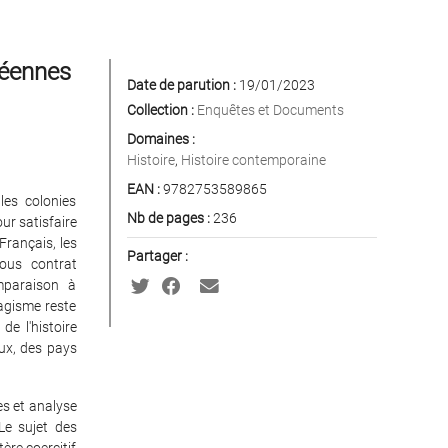
péennes
Date de parution :
19/01/2023
Collection :
Enquêtes et Documents
Domaines :
Histoire
,
Histoire contemporaine
EAN :
9782753589865
les colonies
Nb de pages :
236
ur satisfaire
Français, les
Partager :
sous contrat
mparaison à
gagisme reste
e l'histoire
aux, des pays
s et analyse
Le sujet des