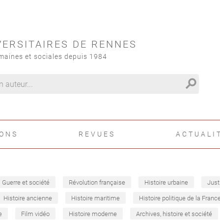
VERSITAIRES DE RENNES
maines et sociales depuis 1984
search
IONS
REVUES
ACTUALI
Guerre et société
Révolution française
Histoire urbaine
Just
Histoire ancienne
Histoire maritime
Histoire politique de la Franc
e
Film vidéo
Histoire moderne
Archives, histoire et société