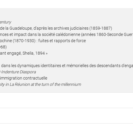
century
de la Guadeloupe, d'après les archives judiciaires (1859-1887)
ances et impact dans la société calédonienne (années 1860-Seconde Guer
ndochine (1870-1930) : fuites et rapports de force
968)
grant engagé, Sheila, 1894 »
étal dans les dynamiques identitaires et mémorielles des descendants d'en
t-Indenture Diaspora
 l'immigration contractuelle
ity in La Réunion at the turn of the millennium