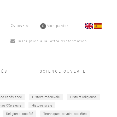
Connexion
0
Mon panier
Inscription à la lettre d'information
TÉS
SCIENCE OUVERTE
ice et déviance
Histoire médiévale
Histoire religieuse
e au XXe siècle
Histoire rurale
Religion et société
Techniques, savoirs, sociétés