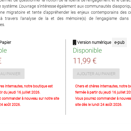
permet de questionner la notion de la liberté de l'engagement et le caract
e système. L'ouvrage s'intéresse également aux communautés diasporiqu
e migratoire et tente d'appréhender les enjeux contemporains des c
s à travers l'analyse de la et des mémoire(s) de l'engagisme dans 
es.
Papier
Version numérique
e-pub
ble
Disponible
€
11,99 €
AU PANIER
AJOUTER AU PANIER
res Internautes, notre boutique est
Chers et chères Internautes, notre b
ir du jeudi 16 juillet 2026.
fermée à partir du jeudi 16 juillet 20
z commander à nouveau sur notre site
Vous pourrez commander à nouveau
 24 août 2026.
site dès le lundi 24 août 2026.