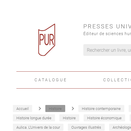
PRESSES UNI
Éditeur de sciences hu
CATALOGUE
COLLECT
navigate_next
navigate_next
Accueil
Histoire
Histoire contemporaine
Histoire longue durée
Histoire
Histoire économique
Aulica. L'Univers de la cour
Ouvrages illustrés
Archéologi