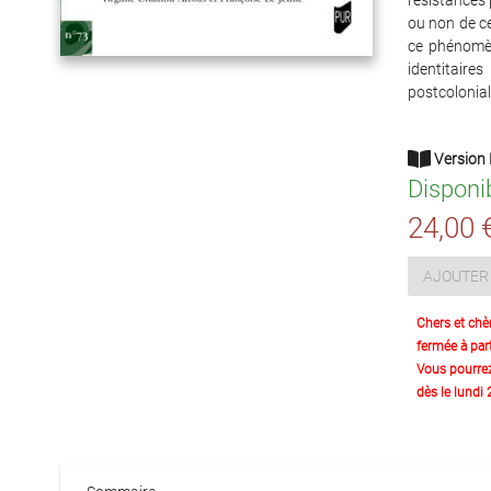
résistances 
ou non de c
ce phénomèn
identitaire
postcolonial
Version 
Disponi
24,00 
AJOUTER 
Chers et chè
fermée à part
Vous pourre
dès le lundi