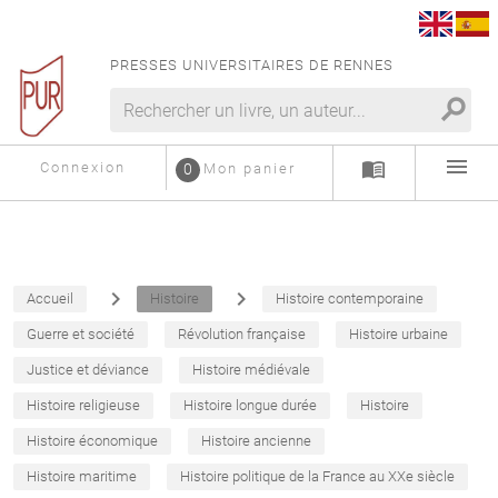
PRESSES UNIVERSITAIRES DE RENNES
search
menu
menu_book
Connexion
0
Mon panier
navigate_next
navigate_next
Accueil
Histoire
Histoire contemporaine
Guerre et société
Révolution française
Histoire urbaine
Justice et déviance
Histoire médiévale
Histoire religieuse
Histoire longue durée
Histoire
Histoire économique
Histoire ancienne
Histoire maritime
Histoire politique de la France au XXe siècle