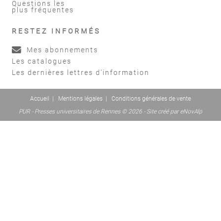
Questions les
plus fréquentes
RESTEZ INFORMÉS
Mes abonnements
Les catalogues
Les dernières lettres d'information
Accueil
|
Mentions légales
|
Conditions générales de vente
PUR - Presses universitaires de Rennes © 2026 - Site créé par
eNovAlp