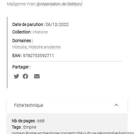
Maligorne Yvan
(présentation de l'édition)
Date de parution :
06/12/2022
Collection :
Histoire
Domaines :
Histoire
,
Histoire ancienne
EAN :
9782753592711
Partager :
keyboard_arrow_down
Fiche technique
Nb de pages :
668
Tags :
Empire
romain;Rome;archéologie;concept;cité;culture;géographie;historiogr