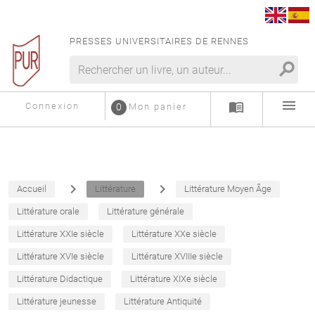
PRESSES UNIVERSITAIRES DE RENNES
search
menu
menu_book
Connexion
0
Mon panier
navigate_next
navigate_next
Accueil
Littérature
Littérature Moyen Âge
Littérature orale
Littérature générale
Littérature XXIe siècle
Littérature XXe siècle
Littérature XVIe siècle
Littérature XVIIIe siècle
Littérature Didactique
Littérature XIXe siècle
Littérature jeunesse
Littérature Antiquité