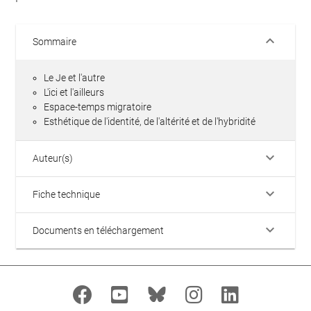
keyboard_arrow_down
Sommaire
Le Je et l'autre
L'ici et l'ailleurs
Espace-temps migratoire
Esthétique de l'identité, de l'altérité et de l'hybridité
keyboard_arrow_down
Auteur(s)
keyboard_arrow_down
Fiche technique
keyboard_arrow_down
Documents en téléchargement