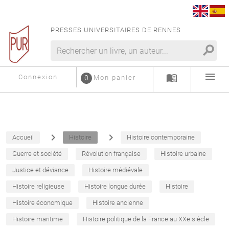
PRESSES UNIVERSITAIRES DE RENNES
search
menu
menu_book
Connexion
0
Mon panier
navigate_next
navigate_next
Accueil
Histoire
Histoire contemporaine
Guerre et société
Révolution française
Histoire urbaine
Justice et déviance
Histoire médiévale
Histoire religieuse
Histoire longue durée
Histoire
Histoire économique
Histoire ancienne
Histoire maritime
Histoire politique de la France au XXe siècle