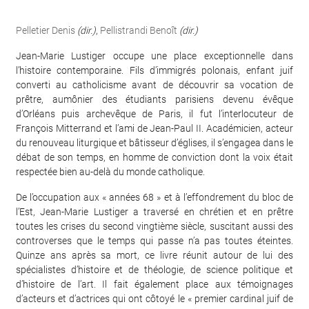
Pelletier Denis
(dir.)
,
Pellistrandi Benoît
(dir.)
Jean-Marie Lustiger occupe une place exceptionnelle dans
l’histoire contemporaine. Fils d’immigrés polonais, enfant juif
converti au catholicisme avant de découvrir sa vocation de
prêtre, aumônier des étudiants parisiens devenu évêque
d’Orléans puis archevêque de Paris, il fut l’interlocuteur de
François Mitterrand et l’ami de Jean-Paul II. Académicien, acteur
du renouveau liturgique et bâtisseur d’églises, il s’engagea dans le
débat de son temps, en homme de conviction dont la voix était
respectée bien au-delà du monde catholique.
De l’occupation aux « années 68 » et à l’effondrement du bloc de
l’Est, Jean-Marie Lustiger a traversé en chrétien et en prêtre
toutes les crises du second vingtième siècle, suscitant aussi des
controverses que le temps qui passe n’a pas toutes éteintes.
Quinze ans après sa mort, ce livre réunit autour de lui des
spécialistes d’histoire et de théologie, de science politique et
d’histoire de l’art. Il fait également place aux témoignages
d’acteurs et d’actrices qui ont côtoyé le « premier cardinal juif de