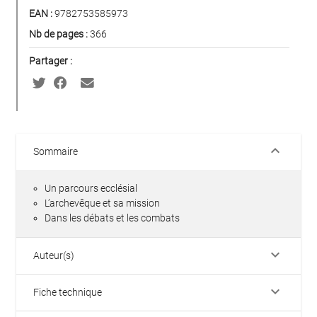
EAN :
9782753585973
Nb de pages :
366
Partager :
keyboard_arrow_down
Sommaire
Un parcours ecclésial
L’archevêque et sa mission
Dans les débats et les combats
keyboard_arrow_down
Auteur(s)
keyboard_arrow_down
Fiche technique