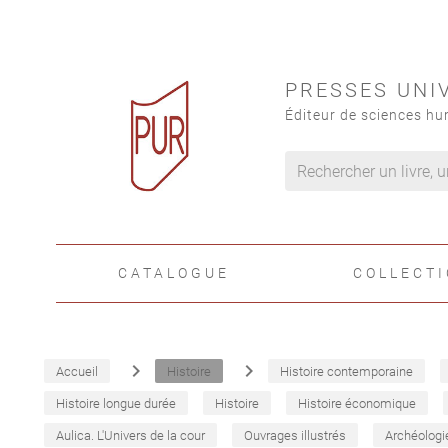
PRESSES UNI
Éditeur de sciences hu
CATALOGUE
COLLECT
navigate_next
navigate_next
Accueil
Histoire
Histoire contemporaine
Histoire longue durée
Histoire
Histoire économique
Aulica. L'Univers de la cour
Ouvrages illustrés
Archéologi