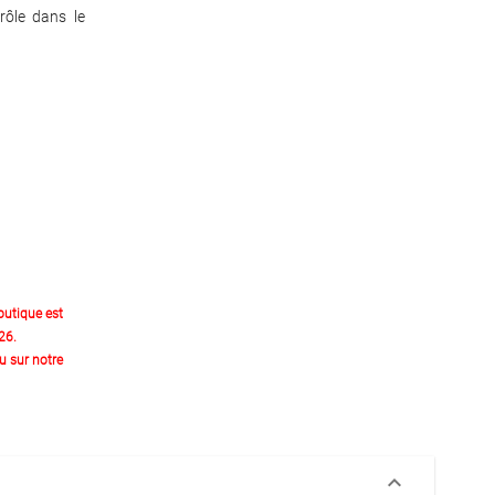
rôle dans le
outique est
26.
 sur notre
keyboard_arrow_down