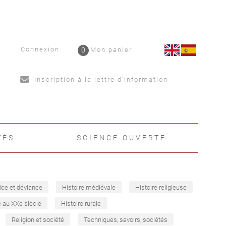
Connexion
0
Mon panier
Inscription à la lettre d'information
TÉS
SCIENCE OUVERTE
ice et déviance
Histoire médiévale
Histoire religieuse
e au XXe siècle
Histoire rurale
Religion et société
Techniques, savoirs, sociétés