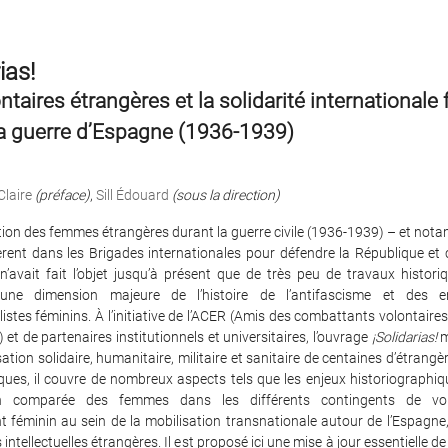
ias!
ntaires étrangères et la solidarité internationale
la guerre d’Espagne (1936-1939)
laire
(préface)
,
Sill Édouard
(sous la direction)
tion des femmes étrangères durant la guerre civile (1936-1939) – et not
èrent dans les Brigades internationales pour défendre la République et 
’avait fait l’objet jusqu’à présent que de très peu de travaux historiqu
’une dimension majeure de l’histoire de l’antifascisme et des 
listes féminins. À l’initiative de l’ACER (Amis des combattants volontair
) et de partenaires institutionnels et universitaires, l’ouvrage
¡Solidarias!
m
sation solidaire, humanitaire, militaire et sanitaire de centaines d’étrangè
ues, il couvre de nombreux aspects tels que les enjeux historiographiq
ion comparée des femmes dans les différents contingents de vol
 féminin au sein de la mobilisation transnationale autour de l’Espagne,
 intellectuelles étrangères. Il est proposé ici une mise à jour essentielle d