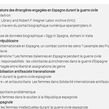
toire des étrangères engagées en Espagne durant la guerre civile
Maitron
t Library and Robert F. Wagner Labor Archive (NYU)
u travers du portail biographique numérique spanjestrijders.nl
base de données biographique « Oggi in Spagna, domani in Italia
républicaine
ternationale en Espagne, un combat contre les siens ? L’exemple des Fr
lavie
éminine ? Les femmes italiennes en Espagne pendant la guerre civile
es responsabilités : les volontaires autrichiennes dans la guerre d’Espagne
tagée entre liberté et assignations de genre
bilisation antifasciste transnationale
in durant la guerre civile espagnole
» et antiautoritaire. Les femmes dans Solidarité internationale antifasci
ajoritaire problématique
s femmes dans le soutien à la République espagnole
espagnole
les femmes intellectuelles durant la guerre civile espagnole