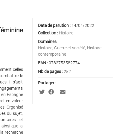
Date de parution :
14/04/2022
 féminine
Collection :
Histoire
Domaines :
Histoire
,
Guerre et société
,
Histoire
contemporaine
EAN :
9782753582774
amment celles
Nb de pages :
252
combattre le
es. Il s’agit
Partager :
engagements
es en Espagne
et en valeur
res. Organisé
ues du sujet,
ontaires et
 ainsi que la
e la recherche