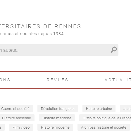
VERSITAIRES DE RENNES
maines et sociales depuis 1984
search
IONS
REVUES
ACTUALI
Guerre et société
Révolution française
Histoire urbaine
Just
Histoire ancienne
Histoire maritime
Histoire politique de la Franc
e
Film vidéo
Histoire moderne
Archives, histoire et société