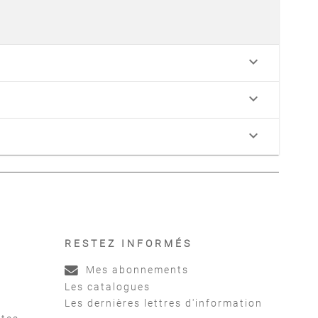
keyboard_arrow_down
keyboard_arrow_down
keyboard_arrow_down
RESTEZ INFORMÉS
Mes abonnements
Les catalogues
Les dernières lettres d'information