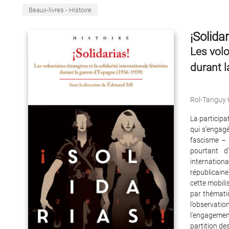
Beaux-livres - Histoire
¡Solidar
Les volo
durant 
Rol-Tanguy C
La participa
qui s’engag
fascisme – n
pourtant d
internationa
républicaine
cette mobili
par thématiq
l’observat
l’engagement
partition des