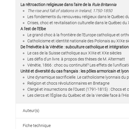
La rétroaction religieuse dans l'aire de la
Rule Britannia
The rise and fall of stations in Ireland, 1750-1850
Les fondements du renouveau religieux dans le Québec du 
Crises, choc et revitalisation culturelle dans le Québec du 
A l'est de l'Elbe
Le grand choc à la frontière de l'Europe catholique et orth
Catholicisme et identité nationale des Polonais au XIXe si
De l'Helvétie à la Vénétie : subculture catholique et intégratio
Le cas de la Suisse catholique aux XIXe et XXe siècles
Les défis d'un livre. à propos des thèses de M. Altermatt
Vénétie, 1866 : choc ou continuité? Les effets de l'unifica
Unité et diversité du cas français : les pôles armoricain et ly
Une dynamique sacrificielle. Le catholicisme lyonnais du p
Religion et chocs révolutionnaires en Bretagne
Clergé et insurrections de l'Ouest (1791-1815) : Chocs et 
Les clercs et l'Église du Québec et de la Vendée face à l'His
Auteur(s)
Fiche technique