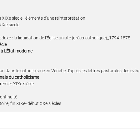
XIXe siècle : éléments d'une réinterprétation
XIXe siècle
odoxe : la liquidation de l'Église uniate (gréco-catholique),,1794-1875
ècle
n à L’État moderne
tion dans le catholicisme en Vénétie d'après les lettres pastorales des évê
onnais du catholicisme
remier XIXe siècle
continuité
toire, fin XIXe- début XXe siècles