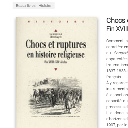
Beaux-livres - Histoire
Chocs e
Fin XVII
Comment se 
caractère em
du
Sonde
apparentée
traumatisme 
1837-1838 a
français.
À y regarder
instruments 
à la jonctio
capacité du 
processus d
Il a donc p
d'horizons di
1997, par le