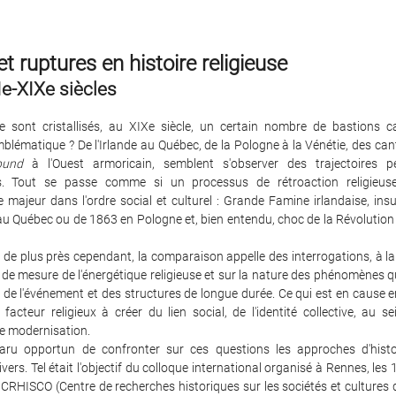
t ruptures en histoire religieuse
Ie-XIXe siècles
sont cristallisés, au XIXe siècle, un certain nombre de bastions c
blématique ? De l'Irlande au Québec, de la Pologne à la Vénétie, des ca
rbund
à l'Ouest armoricain, semblent s'observer des trajectoires 
s. Tout se passe comme si un processus de rétroaction religieuse
majeur dans l'ordre social et culturel : Grande Famine irlandaise, ins
u Québec ou de 1863 en Pologne et, bien entendu, choc de la Révolution 
 de plus près cependant, la comparaison appelle des interrogations, à la
de mesure de l'énergétique religieuse et sur la nature des phénomènes qu'
n de l'événement et des structures de longue durée. Ce qui est en cause en
facteur religieux à créer du lien social, de l'identité collective, au
e modernisation.
aru opportun de confronter sur ces questions les approches d'hist
vers. Tel était l'objectif du colloque international organisé à Rennes, les 1e
 CRHISCO (Centre de recherches historiques sur les sociétés et cultures d