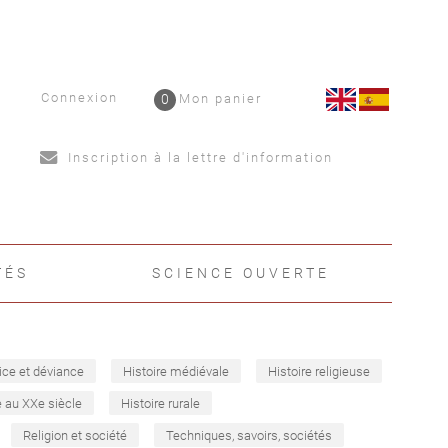
Connexion
0
Mon panier
Inscription à la lettre d'information
TÉS
SCIENCE OUVERTE
ice et déviance
Histoire médiévale
Histoire religieuse
e au XXe siècle
Histoire rurale
Religion et société
Techniques, savoirs, sociétés