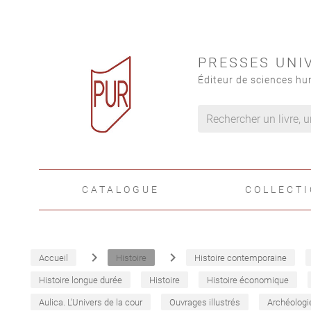
PRESSES UNI
Éditeur de sciences hu
CATALOGUE
COLLECT
navigate_next
navigate_next
Accueil
Histoire
Histoire contemporaine
Histoire longue durée
Histoire
Histoire économique
Aulica. L'Univers de la cour
Ouvrages illustrés
Archéologi