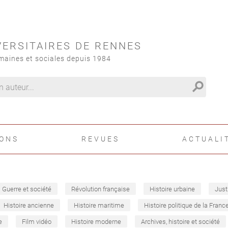
VERSITAIRES DE RENNES
maines et sociales depuis 1984
search
IONS
REVUES
ACTUALI
Guerre et société
Révolution française
Histoire urbaine
Just
Histoire ancienne
Histoire maritime
Histoire politique de la Franc
e
Film vidéo
Histoire moderne
Archives, histoire et société