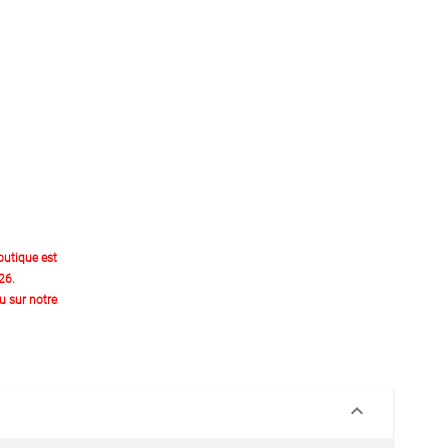
outique est
26.
 sur notre
keyboard_arrow_down