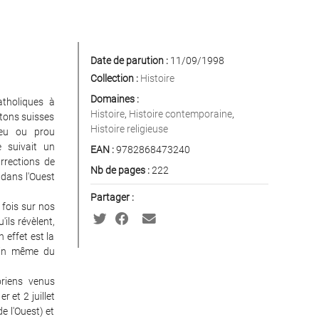
Date de parution :
11/09/1998
Collection :
Histoire
Domaines :
atholiques à
Histoire
,
Histoire contemporaine
,
ntons suisses
Histoire religieuse
peu ou prou
 suivait un
EAN :
9782868473240
urrections de
Nb de pages :
222
dans l'Ouest
Partager :
 fois sur nos
ils révèlent,
 effet est la
 sein même du
oriens venus
r et 2 juillet
e l'Ouest) et