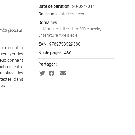
Date de parution :
20/02/2014
Collection :
Interférences
Domaines :
Littérature
,
Littérature XIXe siècle
,
rmès
(sous la
Littérature XXe siècle
EAN :
9782753529380
t comment la
Nb de pages :
436
ques hybrides
lieux donnant
Partager :
ictions entre
la place des
s textes dans
ues…