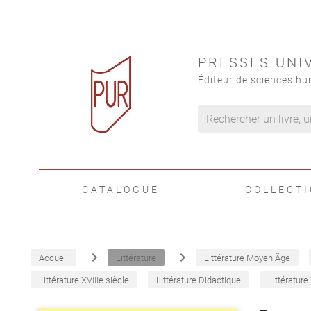
PRESSES UNI
Éditeur de sciences hu
CATALOGUE
COLLECT
navigate_next
navigate_next
Accueil
Littérature
Littérature Moyen Âge
Littérature XVIIIe siècle
Littérature Didactique
Littérature