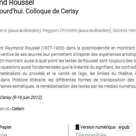
d Roussel
jourd'hui. Colloque de Cerisy
erre
(sous la direction)
,
Reggiani Christelle
(sous la direction)
,
Salceda He
scrit Raymond Roussel (1877-1933) dans la postmodernité en montran
ventive de ses œuvres leur permettent d'inspirer des expériences artisti
 En montrant aussi à quel point les textes de Roussel sont toujours des 
 questions aussi fondamentales que la linéarité du signifiant, les contrad
matérialiste du procédé et la vanité de l'ego, les limites du théâtre, 
dans l'histoire littéraire, les différentes formes de transposition de
aines esthétiques, la remédiatisation des textes par les médias numériq
Cerisy (9-16 juin 2012).
ien du
Cellam
.
Papier
Version numérique
e-pub
ble
Disponible