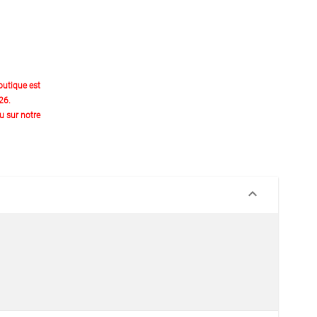
outique est
26.
 sur notre
keyboard_arrow_down