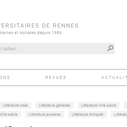
VERSITAIRES DE RENNES
maines et sociales depuis 1984
search
IONS
REVUES
ACTUALI
Littérature orale
Littérature générale
Littérature XXIe siècle
 XIXe siècle
Littérature jeunesse
Littérature Antiquité
Littérat