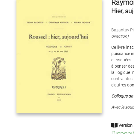
Raymon
Hier, au
Bazantay Pi
direction)
Ce livre in
puissance in
et risquées.
à penser des
la logique 
contraintes 
d'autres dom
Colloque de 
Avec le sout
Version 
Disponi