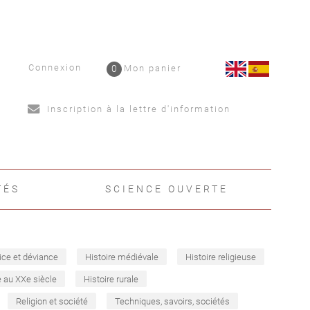
Connexion
0
Mon panier
Inscription à la lettre d'information
TÉS
SCIENCE OUVERTE
ice et déviance
Histoire médiévale
Histoire religieuse
e au XXe siècle
Histoire rurale
Religion et société
Techniques, savoirs, sociétés