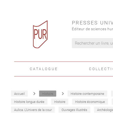
PRESSES UNI
Éditeur de sciences hu
CATALOGUE
COLLECT
navigate_next
navigate_next
Accueil
Histoire
Histoire contemporaine
Histoire longue durée
Histoire
Histoire économique
Aulica. L'Univers de la cour
Ouvrages illustrés
Archéologi