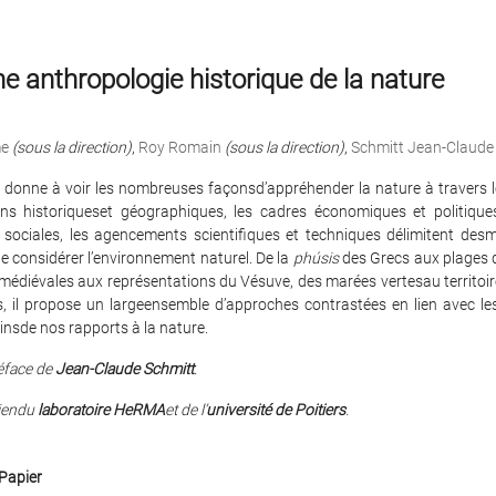
e anthropologie historique de la nature
e
(sous la direction)
,
Roy Romain
(sous la direction)
,
Schmitt Jean-Claude
 donne à voir les nombreuses façonsd’appréhender la nature à travers l
ons historiqueset géographiques, les cadres économiques et politiques
t sociales, les agencements scientifiques et techniques délimitent des
de considérer l’environnement naturel. De la
phúsis
des Grecs aux plages d
médiévales aux représentations du Vésuve, des marées vertesau territoi
s, il propose un largeensemble d’approches contrastées en lien avec le
nsde nos rapports à la nature.
éface de
Jean-Claude Schmitt
.
tiendu
laboratoire HeRMA
et de l’
université de Poitiers
.
Papier