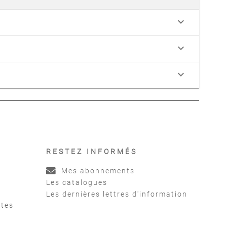
keyboard_arrow_down
keyboard_arrow_down
keyboard_arrow_down
RESTEZ INFORMÉS
Mes abonnements
Les catalogues
Les dernières lettres d'information
ntes