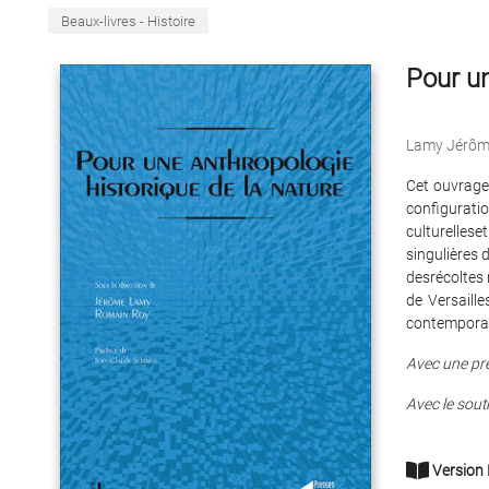
Beaux-livres - Histoire
Pour un
Lamy Jérôm
Cet ouvrage
configurati
culturellese
singulières 
desrécoltes 
de Versaille
contemporai
Avec une pr
Avec le sou
Version 