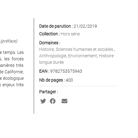
Date de parution :
21/02/2019
Collection :
Hors série
(préface)
Domaines :
Histoire
,
Sciences humaines et sociales.
,
e temps. Les
Anthropologie
,
Environnement
,
Histoire
, les forces
longue durée
manières très
EAN :
9782753575943
e Californie,
re écologique
Nb de pages :
400
s enjeux très
Partager :