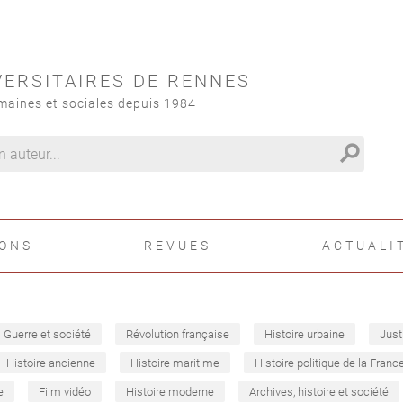
VERSITAIRES DE RENNES
maines et sociales depuis 1984
search
IONS
REVUES
ACTUALI
Guerre et société
Révolution française
Histoire urbaine
Just
Histoire ancienne
Histoire maritime
Histoire politique de la Franc
e
Film vidéo
Histoire moderne
Archives, histoire et société