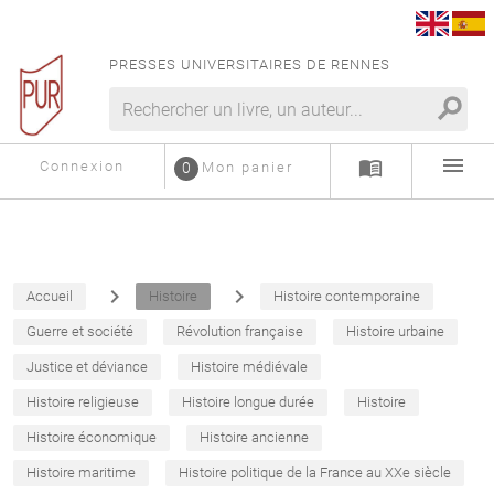
PRESSES UNIVERSITAIRES DE RENNES
search
menu
menu_book
Connexion
0
Mon panier
navigate_next
navigate_next
Accueil
Histoire
Histoire contemporaine
Guerre et société
Révolution française
Histoire urbaine
Justice et déviance
Histoire médiévale
Histoire religieuse
Histoire longue durée
Histoire
Histoire économique
Histoire ancienne
Histoire maritime
Histoire politique de la France au XXe siècle