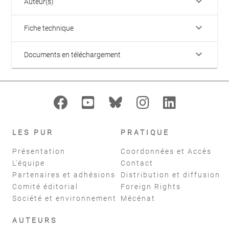
keyboard_arrow_down
Auteur(s)
keyboard_arrow_down
Fiche technique
keyboard_arrow_down
Documents en téléchargement
LES PUR
PRATIQUE
Présentation
Coordonnées et Accès
L'équipe
Contact
Partenaires et adhésions
Distribution et diffusion
Comité éditorial
Foreign Rights
Société et environnement
Mécénat
AUTEURS