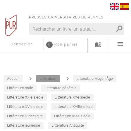
PRESSES UNIVERSITAIRES DE RENNES
search
menu
menu_book
Connexion
0
Mon panier
navigate_next
navigate_next
Accueil
Littérature
Littérature Moyen Âge
Littérature orale
Littérature générale
Littérature XXIe siècle
Littérature XXe siècle
Littérature XVIe siècle
Littérature XVIIIe siècle
Littérature Didactique
Littérature XIXe siècle
Littérature jeunesse
Littérature Antiquité