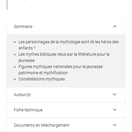
keyboard_arrow_down
Sommaire
Les personnages de la mythologie sont-ils les héros des
enfants ?
Les mythes bibliques relus par la littérature pour la
jeunesse
Figures mythiques nationales pour la jeunesse :
patrimoine et mythification
Constellations mythiques
keyboard_arrow_down
Auteur(s)
keyboard_arrow_down
Fiche technique
keyboard_arrow_down
Documents en téléchargement