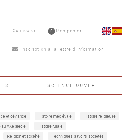
Connexion
0
Mon panier
Inscription à la lettre d'information
TÉS
SCIENCE OUVERTE
ice et déviance
Histoire médiévale
Histoire religieuse
e au XXe siècle
Histoire rurale
Religion et société
Techniques, savoirs, sociétés