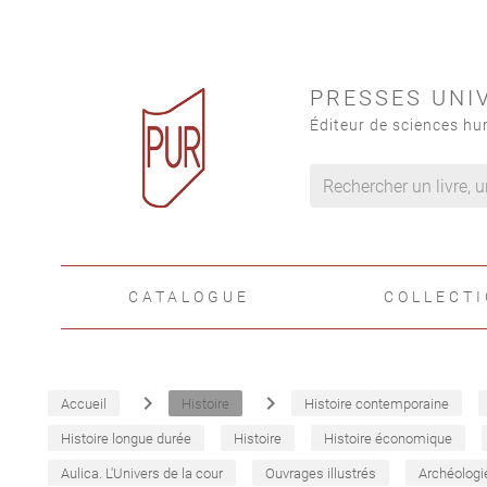
PRESSES UNI
Éditeur de sciences hu
CATALOGUE
COLLECT
navigate_next
navigate_next
Accueil
Histoire
Histoire contemporaine
Histoire longue durée
Histoire
Histoire économique
Aulica. L'Univers de la cour
Ouvrages illustrés
Archéologi