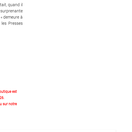
ait, quand il
 surprenante
, « demeure à
e les Presses
outique est
26.
 sur notre