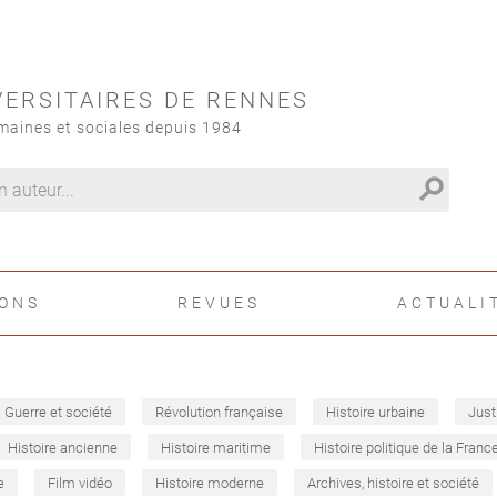
VERSITAIRES DE RENNES
maines et sociales depuis 1984
search
IONS
REVUES
ACTUALI
Guerre et société
Révolution française
Histoire urbaine
Just
Histoire ancienne
Histoire maritime
Histoire politique de la Franc
e
Film vidéo
Histoire moderne
Archives, histoire et société