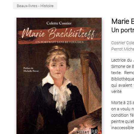
Beaux-livres - Histoire
Marie B
Un port
Cosnier Cole
Perrot Miche
Lectrice du
Simone de Be
texte. Rem
Bibliothèque
qui avaient 
vérité.
Morte à 25 
on a voulu n
condition f
peintre qu’e
inaccessibl