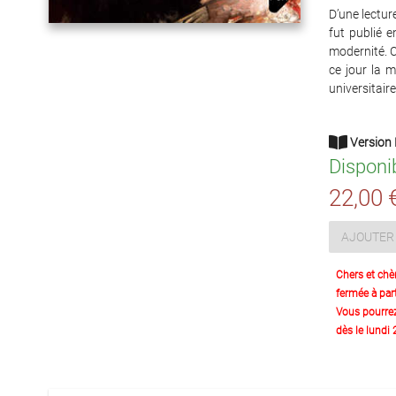
D’une lectur
fut publié 
modernité. C
ce jour la m
universitair
Version 
Disponi
22,00 
AJOUTER 
Chers et chè
fermée à part
Vous pourre
dès le lundi