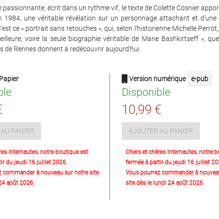
e passionnante, écrit dans un rythme vif, le texte de Colette Cosnier apport
en 1984, une véritable révélation sur un personnage attachant et d’une
’est ce « portrait sans retouches », qui, selon l’historienne Michelle Perrot
eilleure, voire la seule biographie véritable de Marie Bashkirtseff », qu
es de Rennes donnent à redécouvrir aujourd’hui.
Papier
Version numérique
e-pub
ble
Disponible
€
10,99 €
AU PANIER
AJOUTER AU PANIER
res Internautes, notre boutique est
Chers et chères Internautes, notre b
ir du jeudi 16 juillet 2026.
fermée à partir du jeudi 16 juillet 20
z commander à nouveau sur notre site
Vous pourrez commander à nouveau
 24 août 2026.
site dès le lundi 24 août 2026.