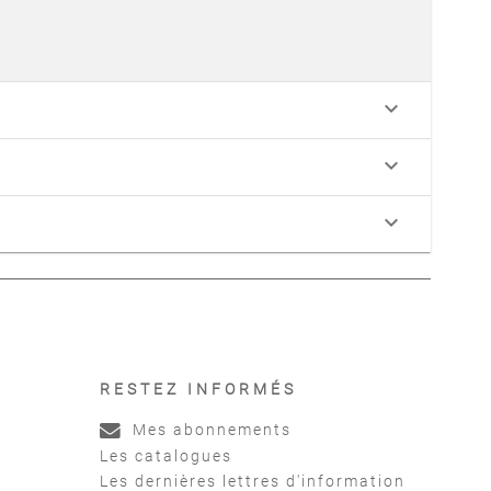
keyboard_arrow_down
keyboard_arrow_down
keyboard_arrow_down
RESTEZ INFORMÉS
Mes abonnements
Les catalogues
Les dernières lettres d'information