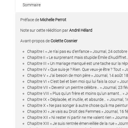
Sommaire
Préface de
Michelle Perrot
Note sur cette réédition par
André Hélard
Avant-propos de
Colette Cosnier
Chapitre I « Je n’ai pas eu d’enfance » Journal, 24 octobr
Chapitre II « Le surprenant mais stupide Émile d’Audiffret
Chapitre III « Un mariage manqué est une tache sur la répu
Chapitre IV « Que suis-je ? Rien. Que veux-je être ? Tout » J
Chapitre V « J’ai besoin de mon père » Journal, 14 août 1
Chapitre VI « C’est bel et bien moi qui lui fais la cour » Jou
Chapitre VII « Devenir un peintre célèbre… » Journal, 23 fé
Chapitre VIII « Plus qu’un frère et moins qu’un amant… » J
Chapitre IX « Déplacée, et inutile, et absurde… » Journal
Chapitre X « Ne pas songer à autre chose qu’à ma peintu
Chapitre XI « Je vais au Droit des Femmes » Journal, 16 f
Chapitre XII « Ni rester ni partir ne me valent rien » Journ
Chapitre XIII « Je suis rentrée émerveillée de la rue » Jour