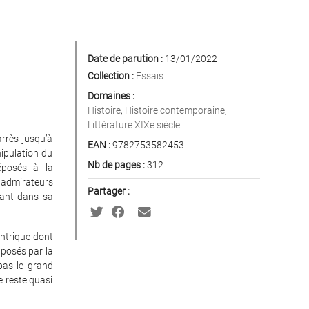
Date de parution :
13/01/2022
Collection :
Essais
Domaines :
Histoire
,
Histoire contemporaine
,
Littérature XIXe siècle
rrès jusqu’à
EAN :
9782753582453
nipulation du
Nb de pages :
312
éposés à la
s admirateurs
Partager :
ssant dans sa
ntrique dont
 posés par la
pas le grand
e reste quasi