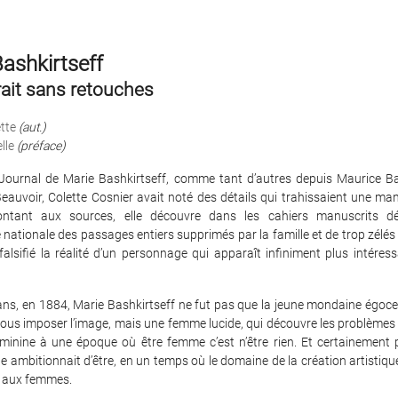
ashkirtseff
rait sans retouches
tte
(aut.)
lle
(préface)
 Journal de Marie Bashkirtseff, comme tant d’autres depuis Maurice Ba
auvoir, Colette Cosnier avait noté des détails qui trahissaient une ma
ontant aux sources, elle découvre dans les cahiers manuscrits d
 nationale des passages entiers supprimés par la famille et de trop zélé
falsifié la réalité d’un personnage qui apparaît infiniment plus intére
ans, en 1884, Marie Bashkirtseff ne fut pas que la jeune mondaine égoce
ous imposer l’image, mais une femme lucide, qui découvre les problèmes
éminine à une époque où être femme c’est n’être rien. Et certainement 
lle ambitionnait d’être, en un temps où le domaine de la création artistiqu
e aux femmes.