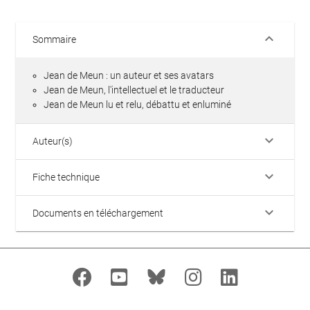
keyboard_arrow_down
Sommaire
Jean de Meun : un auteur et ses avatars
Jean de Meun, l'intellectuel et le traducteur
Jean de Meun lu et relu, débattu et enluminé
keyboard_arrow_down
Auteur(s)
keyboard_arrow_down
Fiche technique
keyboard_arrow_down
Documents en téléchargement