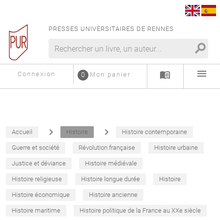
PRESSES UNIVERSITAIRES DE RENNES
search
menu
menu_book
Connexion
0
Mon panier
navigate_next
navigate_next
Accueil
Histoire
Histoire contemporaine
Guerre et société
Révolution française
Histoire urbaine
Justice et déviance
Histoire médiévale
Histoire religieuse
Histoire longue durée
Histoire
Histoire économique
Histoire ancienne
Histoire maritime
Histoire politique de la France au XXe siècle