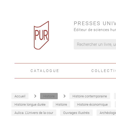
PRESSES UNI
Éditeur de sciences hu
CATALOGUE
COLLECT
navigate_next
navigate_next
Accueil
Histoire
Histoire contemporaine
Histoire longue durée
Histoire
Histoire économique
Aulica. L'Univers de la cour
Ouvrages illustrés
Archéologi