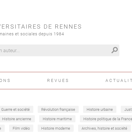
VERSITAIRES DE RENNES
maines et sociales depuis 1984
search
IONS
REVUES
ACTUALI
Guerre et société
Révolution française
Histoire urbaine
Just
Histoire ancienne
Histoire maritime
Histoire politique de la Franc
e
Film vidéo
Histoire moderne
Archives, histoire et société