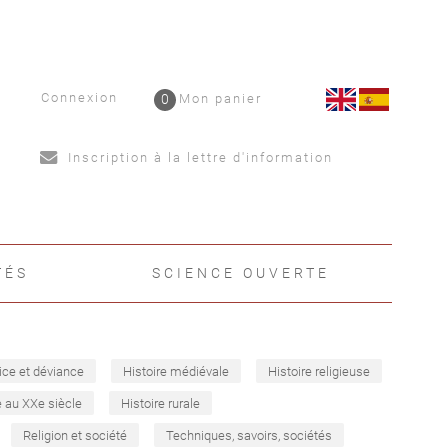
Connexion
0
Mon panier
Inscription à la lettre d'information
TÉS
SCIENCE OUVERTE
ice et déviance
Histoire médiévale
Histoire religieuse
e au XXe siècle
Histoire rurale
Religion et société
Techniques, savoirs, sociétés