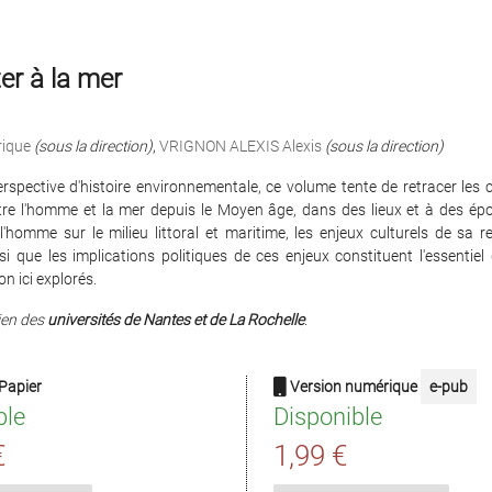
er à la mer
rique
(sous la direction)
,
VRIGNON ALEXIS Alexis
(sous la direction)
rspective d'histoire environnementale, ce volume tente de retracer les 
ntre l'homme et la mer depuis le Moyen âge, dans des lieux et à des épo
l'homme sur le milieu littoral et maritime, les enjeux culturels de sa r
si que les implications politiques de ces enjeux constituent l'essentie
on ici explorés.
ien des
universités de Nantes et de La Rochelle
.
Papier
Version numérique
e-pub
ble
Disponible
€
1,99 €