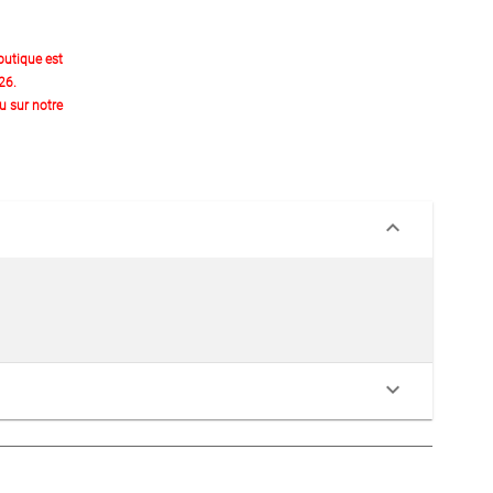
outique est
26.
 sur notre
keyboard_arrow_down
keyboard_arrow_down