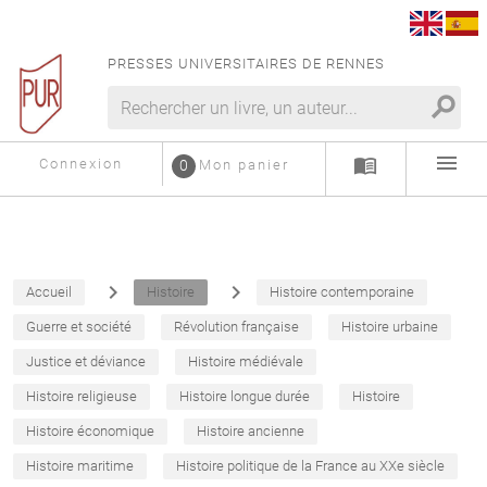
PRESSES UNIVERSITAIRES DE RENNES
search
menu
menu_book
Connexion
0
Mon panier
navigate_next
navigate_next
Accueil
Histoire
Histoire contemporaine
Guerre et société
Révolution française
Histoire urbaine
Justice et déviance
Histoire médiévale
Histoire religieuse
Histoire longue durée
Histoire
Histoire économique
Histoire ancienne
Histoire maritime
Histoire politique de la France au XXe siècle