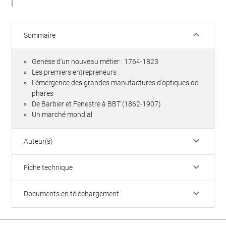
keyboard_arrow_down
Sommaire
Genèse d'un nouveau métier : 1764-1823
Les premiers entrepreneurs
L'émergence des grandes manufactures d'optiques de
phares
De Barbier et Fenestre à BBT (1862-1907)
Un marché mondial
keyboard_arrow_down
Auteur(s)
keyboard_arrow_down
Fiche technique
keyboard_arrow_down
Documents en téléchargement