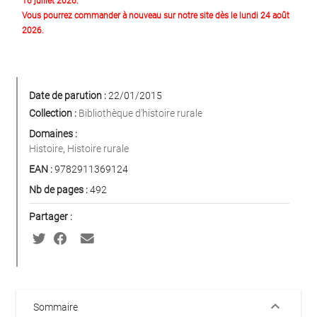
16 juillet 2026.
Vous pourrez commander à nouveau sur notre site dès le lundi 24 août
2026.
Date de parution :
22/01/2015
Collection :
Bibliothèque d'histoire rurale
Domaines :
Histoire
,
Histoire rurale
EAN :
9782911369124
Nb de pages :
492
Partager :
keyboard_arrow_down
Sommaire