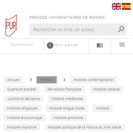
PRESSES UNIVERSITAIRES DE RENNES
search
menu
menu_book
Connexion
0
Mon panier
navigate_next
navigate_next
Accueil
Histoire
Histoire contemporaine
Guerre et société
Révolution française
Histoire urbaine
Justice et déviance
Histoire médiévale
Histoire religieuse
Histoire longue durée
Histoire
Histoire économique
Histoire ancienne
Histoire maritime
Histoire politique de la France au XXe siècle