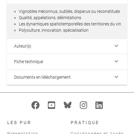
Vignobles méconnus, oubliés, disparus ou reconstitués
Qualité, appelations, délimitations
Les dynamiques spatiotemporelles des territoires du vin
Polyculture, innovation, spécialisation
keyboard_arrow_down
Auteur(s)
keyboard_arrow_down
Fiche technique
keyboard_arrow_down
Documents en téléchargement
LES PUR
PRATIQUE
Présentation
Coordonnées et Accès