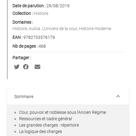
Date de parution :
29/08/2019
Collection :
Histoire
Domaines :
Histoire
,
Aulica. L’Univers de la cour
,
Histoire moderne
EAN :
9782753576179
Nb de pages :
468
Partager :
keyboard_arrow_down
Sommaire
Cour, pouvoir et noblesse sous l’Ancien Régime
Ressources et cadre général
Les grandes charges : répertoire
La logique des charges