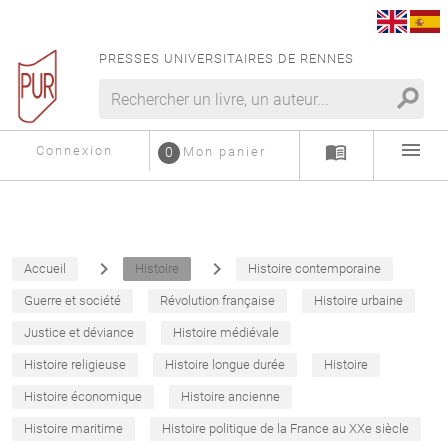
PRESSES UNIVERSITAIRES DE RENNES
search
menu
menu_book
Connexion
0
Mon panier
navigate_next
navigate_next
Accueil
Histoire
Histoire contemporaine
Guerre et société
Révolution française
Histoire urbaine
Justice et déviance
Histoire médiévale
Histoire religieuse
Histoire longue durée
Histoire
Histoire économique
Histoire ancienne
Histoire maritime
Histoire politique de la France au XXe siècle