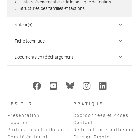
Histoire événementielle de la politique de faction
Structures des familles et factions
keyboard_arrow_down
Auteur(s)
keyboard_arrow_down
Fiche technique
keyboard_arrow_down
Documents en téléchargement
LES PUR
PRATIQUE
Présentation
Coordonnées et Accès
L'équipe
Contact
Partenaires et adhésions
Distribution et diffusion
Comité éditorial
Foreign Rights