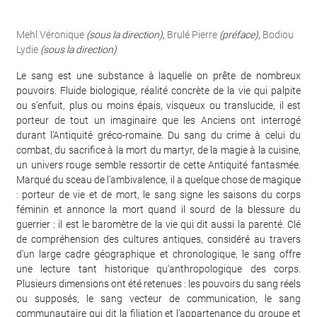
Mehl Véronique
(sous la direction)
,
Brulé Pierre
(préface)
,
Bodiou
Lydie
(sous la direction)
Le sang est une substance à laquelle on prête de nombreux
pouvoirs. Fluide biologique, réalité concrète de la vie qui palpite
ou s’enfuit, plus ou moins épais, visqueux ou translucide, il est
porteur de tout un imaginaire que les Anciens ont interrogé
durant l’Antiquité gréco-romaine. Du sang du crime à celui du
combat, du sacrifice à la mort du martyr, de la magie à la cuisine,
un univers rouge semble ressortir de cette Antiquité fantasmée.
Marqué du sceau de l’ambivalence, il a quelque chose de magique
: porteur de vie et de mort, le sang signe les saisons du corps
féminin et annonce la mort quand il sourd de la blessure du
guerrier : il est le baromètre de la vie qui dit aussi la parenté. Clé
de compréhension des cultures antiques, considéré au travers
d’un large cadre géographique et chronologique, le sang offre
une lecture tant historique qu’anthropologique des corps.
Plusieurs dimensions ont été retenues : les pouvoirs du sang réels
ou supposés, le sang vecteur de communication, le sang
communautaire qui dit la filiation et l’appartenance du groupe et