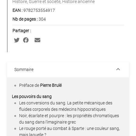
Histoire
,
Guerre et société
,
Histoire ancienne
EAN :
9782753554917
Nb de pages :
304
Partager :
keyboard_arrow_down
Sommaire
Préface de
Pierre Brulé
Les pouvoirs du sang
Les conversions du sang. La petite mécanique des
fluides corporels des médecins hippocratiques
Noir, écarlate et pourpre : les propriétés chromatiques
du sang dans l’imaginaire grec
Le rouge porté au combat à Sparte : une couleur sang,
mais laquelle ?