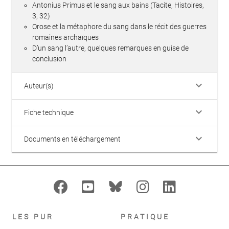
Antonius Primus et le sang aux bains (Tacite, Histoires,
3, 32)
Orose et la métaphore du sang dans le récit des guerres
romaines archaïques
D’un sang l’autre, quelques remarques en guise de
conclusion
keyboard_arrow_down
Auteur(s)
keyboard_arrow_down
Fiche technique
keyboard_arrow_down
Documents en téléchargement
LES PUR
PRATIQUE