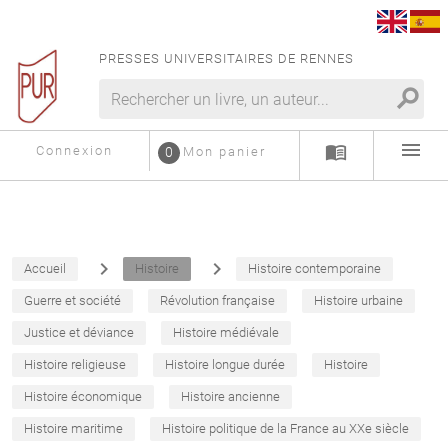
PRESSES UNIVERSITAIRES DE RENNES
search
menu
menu_book
Connexion
0
Mon panier
navigate_next
navigate_next
Accueil
Histoire
Histoire contemporaine
Guerre et société
Révolution française
Histoire urbaine
Justice et déviance
Histoire médiévale
Histoire religieuse
Histoire longue durée
Histoire
Histoire économique
Histoire ancienne
Histoire maritime
Histoire politique de la France au XXe siècle