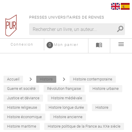
PRESSES UNIVERSITAIRES DE RENNES
search
menu
menu_book
Connexion
0
Mon panier
navigate_next
navigate_next
Accueil
Histoire
Histoire contemporaine
Guerre et société
Révolution française
Histoire urbaine
Justice et déviance
Histoire médiévale
Histoire religieuse
Histoire longue durée
Histoire
Histoire économique
Histoire ancienne
Histoire maritime
Histoire politique de la France au XXe siècle