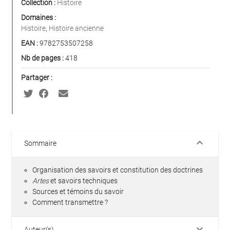
Collection :
Histoire
Domaines :
Histoire
,
Histoire ancienne
EAN :
9782753507258
Nb de pages :
418
Partager :
keyboard_arrow_down
Sommaire
Organisation des savoirs et constitution des doctrines
Artes
et savoirs techniques
Sources et témoins du savoir
Comment transmettre ?
keyboard_arrow_down
Auteur(s)