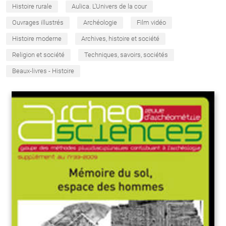
Histoire rurale
Aulica. L'Univers de la cour
Ouvrages illustrés
Archéologie
Film vidéo
Histoire moderne
Archives, histoire et société
Religion et société
Techniques, savoirs, sociétés
Beaux-livres - Histoire