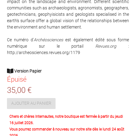
impact on the landscape and environment. Different scientific
communities such as archaeologists, agronomists, geographers,
geotechnicians, geophyisicists and geologists specialised in the
earth's surface offer a global vision of the relationships between
the environment and human settlement.
Ce numéro d'
Archéosciences
est également édité sous forme
numérique sur le portail
Revues.org
:
http://archeosciences.revues.org/1179
Version Papier
Épuisé
35,00 €
AJOUTER AU PANIER
Chers et chères Internautes, notre boutique est fermée à partir du jeudi
16 juillet 2026.
Vous pourrez commander à nouveau sur notre site dès le lundi 24 août
2026.