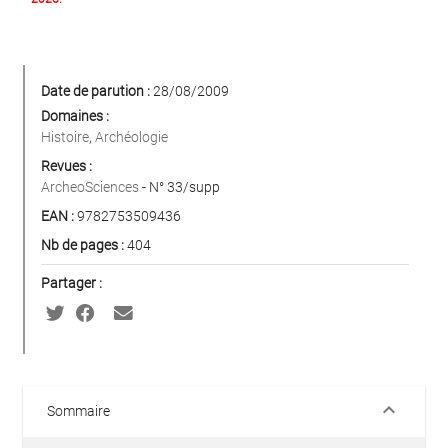
Date de parution :
28/08/2009
Domaines :
Histoire
,
Archéologie
Revues :
ArcheoSciences
- N° 33/supp
EAN :
9782753509436
Nb de pages :
404
Partager :
keyboard_arrow_down
Sommaire