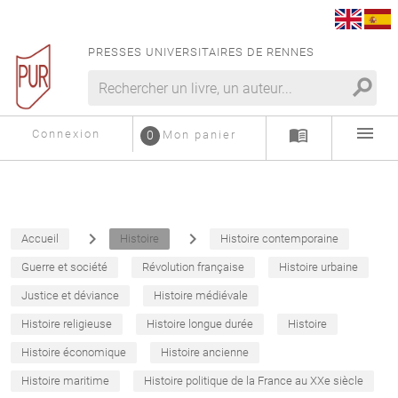
PRESSES UNIVERSITAIRES DE RENNES
search
menu
menu_book
Connexion
0
Mon panier
navigate_next
navigate_next
Accueil
Histoire
Histoire contemporaine
Guerre et société
Révolution française
Histoire urbaine
Justice et déviance
Histoire médiévale
Histoire religieuse
Histoire longue durée
Histoire
Histoire économique
Histoire ancienne
Histoire maritime
Histoire politique de la France au XXe siècle