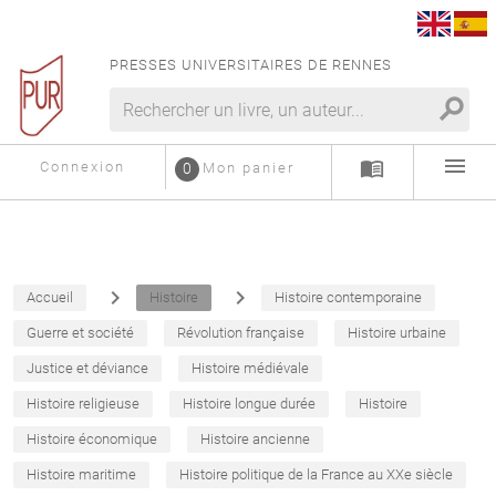
PRESSES UNIVERSITAIRES DE RENNES
search
menu
menu_book
Connexion
0
Mon panier
navigate_next
navigate_next
Accueil
Histoire
Histoire contemporaine
Guerre et société
Révolution française
Histoire urbaine
Justice et déviance
Histoire médiévale
Histoire religieuse
Histoire longue durée
Histoire
Histoire économique
Histoire ancienne
Histoire maritime
Histoire politique de la France au XXe siècle