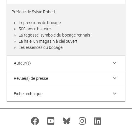
Préface de Sylvie Robert
Impressions de bocage
500 ans d’histoire
La ragosse, symbole du bocage rennais
La haie, un magasin à ciel ouvert
Les essences du bocage
keyboard_arrow_down
Auteur(s)
keyboard_arrow_down
Revue(s) de presse
keyboard_arrow_down
Fiche technique