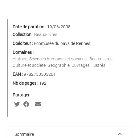
Date de parution :
19/06/2008
Collection :
Beaux-livres
Coéditeur :
Ecomusée du pays de Rennes
Domaines :
Histoire
,
Sciences humaines et sociales.
,
Beaux-livres -
Culture et société
,
Géographie
,
Ouvrages illustrés
EAN :
9782753505261
Nb de pages :
192
Partager :
keyboard_arrow_down
Sommaire