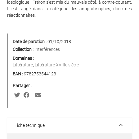
idéologique : Fréron s'est mis du mauvais côté, à contre-courant.
Il est rangé dans la catégorie des antiphilosophes, donc des
réactionnaires.
Date de parution :
01/10/2018
Collection :
Interférences
Domaines :
Littérature
,
Littérature XVIIIe siècle
EAN :
9782753544123
Partager :
keyboard_arrow_down
Fiche technique