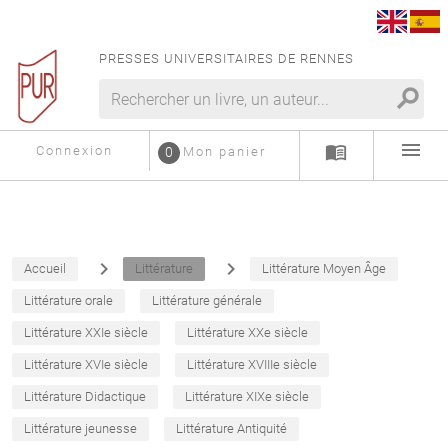
PRESSES UNIVERSITAIRES DE RENNES
search
menu
menu_book
Connexion
0
Mon panier
navigate_next
navigate_next
Accueil
Littérature
Littérature Moyen Âge
Littérature orale
Littérature générale
Littérature XXIe siècle
Littérature XXe siècle
Littérature XVIe siècle
Littérature XVIIIe siècle
Littérature Didactique
Littérature XIXe siècle
Littérature jeunesse
Littérature Antiquité