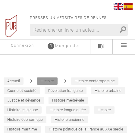
PRESSES UNIVERSITAIRES DE RENNES
search
menu
menu_book
Connexion
0
Mon panier
navigate_next
navigate_next
Accueil
Histoire
Histoire contemporaine
Guerre et société
Révolution française
Histoire urbaine
Justice et déviance
Histoire médiévale
Histoire religieuse
Histoire longue durée
Histoire
Histoire économique
Histoire ancienne
Histoire maritime
Histoire politique de la France au XXe siècle