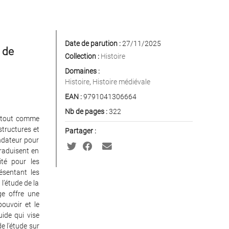
Date de parution :
27/11/2025
n de
Collection :
Histoire
Domaines :
Histoire
,
Histoire médiévale
EAN :
9791041306664
Nb de pages :
322
, tout comme
structures et
Partager :
ndateur pour
traduisent en
ité pour les
ésentant les
l’étude de la
ge offre une
ouvoir et le
ide qui vise
de l’étude sur