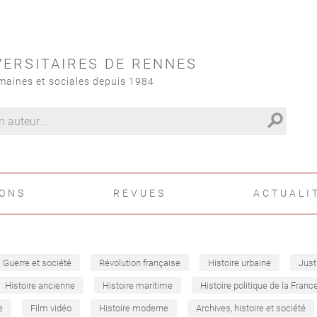
VERSITAIRES DE RENNES
maines et sociales depuis 1984
search
IONS
REVUES
ACTUALI
Guerre et société
Révolution française
Histoire urbaine
Just
Histoire ancienne
Histoire maritime
Histoire politique de la Franc
e
Film vidéo
Histoire moderne
Archives, histoire et société