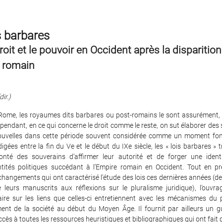
s barbares
droit et le pouvoir en Occident après la disparitio
e romain
dir.)
Rome, les royaumes dits barbares ou post-romains le sont assurément
Cependant, en ce qui concerne le droit comme le reste, on sut élaborer des 
ouvelles dans cette période souvent considérée comme un moment fo
digées entre la fin du Ve et le début du IXe siècle, les « lois barbares » 
lonté des souverains d’affirmer leur autorité et de forger une ident
ntités politiques succédant à l’Empire romain en Occident. Tout en pr
hangements qui ont caractérisé l’étude des lois ces dernières années (de 
e leurs manuscrits aux réflexions sur le pluralisme juridique), l’ouvra
aire sur les liens que celles-ci entretiennent avec les mécanismes du p
ent de la société au début du Moyen Âge. Il fournit par ailleurs un gu
’accès à toutes les ressources heuristiques et bibliographiques qui ont fait 