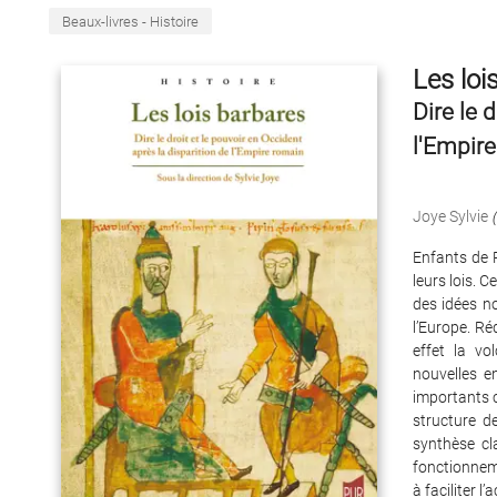
Beaux-livres - Histoire
Les loi
Dire le 
l'Empir
Joye Sylvie
(
Enfants de 
leurs lois. 
des idées n
l’Europe. Ré
effet la vo
nouvelles e
importants c
structure d
synthèse cl
fonctionnem
à faciliter l