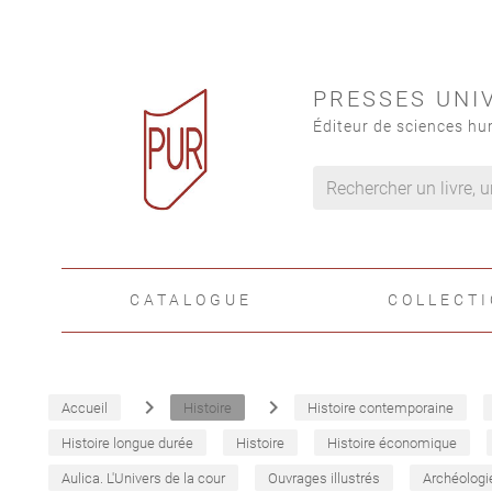
PRESSES UNI
Éditeur de sciences hu
CATALOGUE
COLLECT
navigate_next
navigate_next
Accueil
Histoire
Histoire contemporaine
Histoire longue durée
Histoire
Histoire économique
Aulica. L'Univers de la cour
Ouvrages illustrés
Archéologi