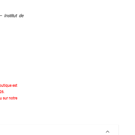
 Institut de
outique est
26.
 sur notre
keyboard_arrow_down