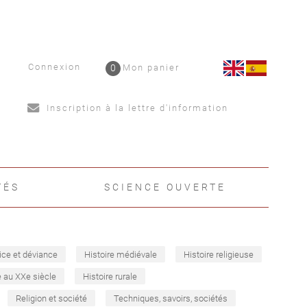
Connexion
0
Mon panier
Inscription à la lettre d'information
TÉS
SCIENCE OUVERTE
ice et déviance
Histoire médiévale
Histoire religieuse
e au XXe siècle
Histoire rurale
Religion et société
Techniques, savoirs, sociétés