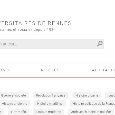
VERSITAIRES DE RENNES
maines et sociales depuis 1984
search
IONS
REVUES
ACTUALI
Guerre et société
Révolution française
Histoire urbaine
Just
Histoire ancienne
Histoire maritime
Histoire politique de la Franc
e
Film vidéo
Histoire moderne
Archives, histoire et société