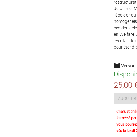
restructura
Jeronimo, M
l’âge d’or d
homogénéisa
ces deux élé
en Welfare 
éventail de
pour étendre
Version 
Disponi
25,00 
AJOUTER 
Chers et chè
fermée à part
Vous pourre
dès le lundi