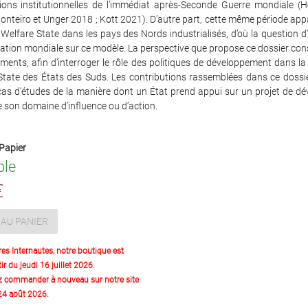
tions institutionnelles de l’immédiat après-Seconde Guerre mondiale (
onteiro et Unger 2018 ; Kott 2021). D’autre part, cette même période ap
u Welfare State dans les pays des Nords industrialisés, d’où la question d
tion mondiale sur ce modèle. La perspective que propose ce dossier cons
ments, afin d’interroger le rôle des politiques de développement dans la
State des États des Suds. Les contributions rassemblées dans ce dossie
 cas d’études de la manière dont un État prend appui sur un projet de d
 son domaine d’influence ou d’action.
Papier
ble
€
AU PANIER
res Internautes, notre boutique est
ir du jeudi 16 juillet 2026.
z commander à nouveau sur notre site
 24 août 2026.