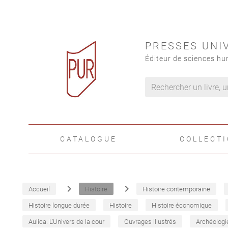
PRESSES UNI
Éditeur de sciences hu
CATALOGUE
COLLECT
navigate_next
navigate_next
Accueil
Histoire
Histoire contemporaine
Histoire longue durée
Histoire
Histoire économique
Aulica. L'Univers de la cour
Ouvrages illustrés
Archéologi