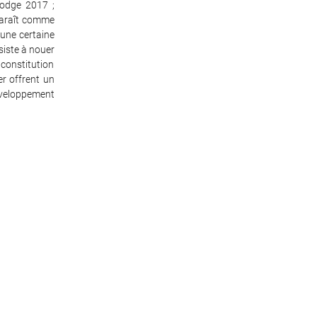
Hodge 2017 ;
paraît comme
’une certaine
iste à nouer
 constitution
r offrent un
éveloppement