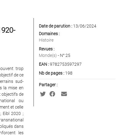
Date de parution :
13/06/2024
1920-
Domaines :
Histoire
Revues :
Monde(s)
- N° 25
EAN :
9782753597297
souvent trop
Nb de pages :
198
bjectif de ce
errains sud-
Partager :
ns la mise en
 objectifs de
national ou
ment et celle
 Eibl 2020 ;
transnational
mpliqués dans
nforcent les