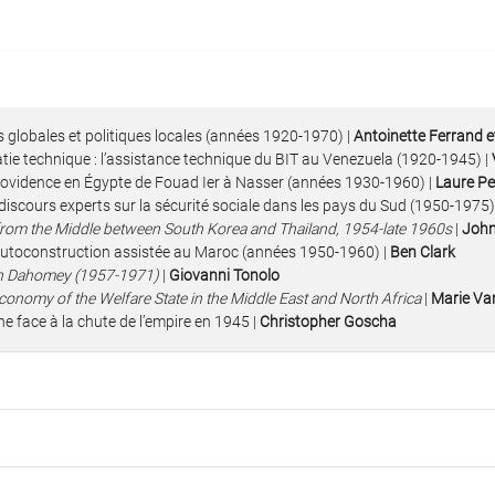
s globales et politiques locales (années 1920-1970) |
Antoinette Ferrand 
atie technique : l’assistance technique du BIT au Venezuela (1920-1945) |
-providence en Égypte de Fouad Ier à Nasser (années 1930-1960) |
Laure P
discours experts sur la sécurité sociale dans les pays du Sud (1950-1975)
from the Middle between South Korea and Thailand, 1954-late 1960s
|
John
autoconstruction assistée au Maroc (années 1950-1960) |
Ben Clark
 in Dahomey (1957-1971)
|
Giovanni Tonolo
 Economy of the Welfare State in the Middle East and North Africa
|
Marie Van
ne face à la chute de l’empire en 1945 |
Christopher Goscha