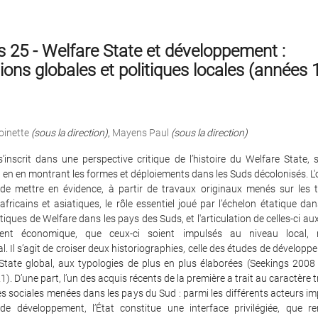
25 - Welfare State et développement :
tions globales et politiques locales (années 
oinette
(sous la direction)
,
Mayens Paul
(sous la direction)
’inscrit dans une perspective critique de l’histoire du Welfare State, 
 en en montrant les formes et déploiements dans les Suds décolonisés. L'o
 de mettre en évidence, à partir de travaux originaux menés sur les t
africains et asiatiques, le rôle essentiel joué par l’échelon étatique da
itiques de Welfare dans les pays des Suds, et l'articulation de celles-ci aux
ent économique, que ceux-ci soient impulsés au niveau local, 
l. Il s’agit de croiser deux historiographies, celle des études de développe
State global, aux typologies de plus en plus élaborées (Seekings 2008 ;
). D’une part, l’un des acquis récents de la première a trait au caractère 
es sociales menées dans les pays du Sud : parmi les différents acteurs i
 de développement, l’État constitue une interface privilégiée, que re