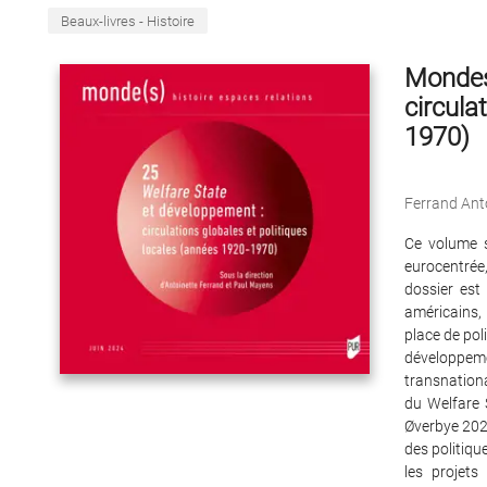
Beaux-livres - Histoire
Mondes 
circula
1970)
Ferrand Ant
Ce volume s
eurocentrée,
dossier est
américains, 
place de pol
développem
transnationa
du Welfare 
Øverbye 2021
des politiqu
les projets