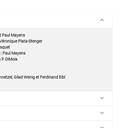
keyboard_arrow_down
et Paul Mayens
Véronique Plata-Stenger
esquet
 |
Paul Mayens
 P. DiMoia
netzel, Gilad Wenig et Ferdinand Eibl
keyboard_arrow_down
keyboard_arrow_down
keyboard_arrow_down