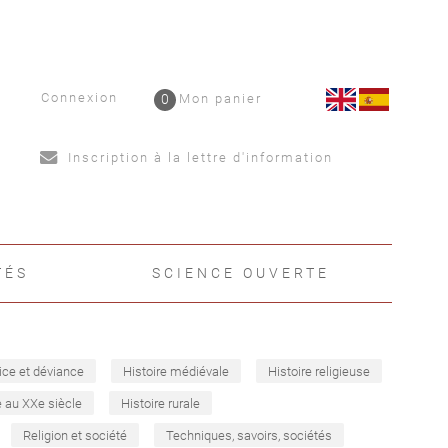
Connexion
0
Mon panier
Inscription à la lettre d'information
TÉS
SCIENCE OUVERTE
ice et déviance
Histoire médiévale
Histoire religieuse
e au XXe siècle
Histoire rurale
Religion et société
Techniques, savoirs, sociétés