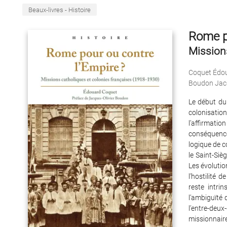
Beaux-livres - Histoire
Rome po
Mission
Coquet Édo
Boudon Jacq
Le début du
colonisation
l’affirmatio
conséquence
logique de c
le Saint-Si
Les évolutio
l’hostilité 
reste intri
l’ambiguïté 
l’entre-deu
missionnaire