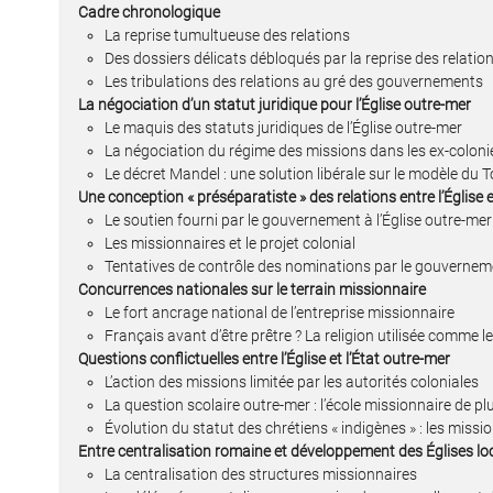
Cadre chronologique
La reprise tumultueuse des relations
Des dossiers délicats débloqués par la reprise des relatio
Les tribulations des relations au gré des gouvernements
La négociation d’un statut juridique pour l’Église outre-mer
Le maquis des statuts juridiques de l’Église outre-mer
La négociation du régime des missions dans les ex-colon
Le décret Mandel : une solution libérale sur le modèle du
Une conception « préséparatiste » des relations entre l’Église e
Le soutien fourni par le gouvernement à l’Église outre-mer 
Les missionnaires et le projet colonial
Tentatives de contrôle des nominations par le gouvernemen
Concurrences nationales sur le terrain missionnaire
Le fort ancrage national de l’entreprise missionnaire
Français avant d’être prêtre ? La religion utilisée comme le
Questions conflictuelles entre l’Église et l’État outre-mer
L’action des missions limitée par les autorités coloniales
La question scolaire outre-mer : l’école missionnaire de p
Évolution du statut des chrétiens « indigènes » : les missio
Entre centralisation romaine et développement des Églises lo
La centralisation des structures missionnaires