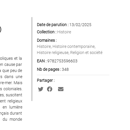
Date de parution :
13/02/2025
)
Collection :
Histoire
Domaines :
Histoire
,
Histoire contemporaine
,
Histoire religieuse
,
Religion et société
liques et la
EAN :
9782753596603
 en cause par
Nb de pages :
348
’a que peu de
urs dans une
Partager :
tre-mer. Mais
 coloniales.
es, suscitent
ent religieux
t en lumière
ançais durant
urs du monde