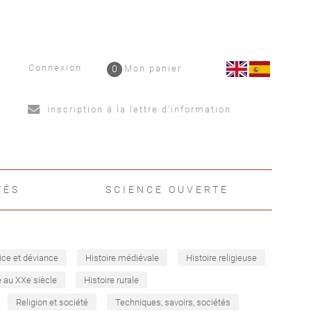
Connexion
0
Mon panier
Inscription à la lettre d'information
TÉS
SCIENCE OUVERTE
ice et déviance
Histoire médiévale
Histoire religieuse
e au XXe siècle
Histoire rurale
Religion et société
Techniques, savoirs, sociétés