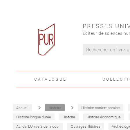
PRESSES UNI
Éditeur de sciences hu
CATALOGUE
COLLECT
navigate_next
navigate_next
Accueil
Histoire
Histoire contemporaine
Histoire longue durée
Histoire
Histoire économique
Aulica. L'Univers de la cour
Ouvrages illustrés
Archéologi