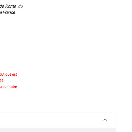
 de Rome
, du
la France
outique est
26.
 sur notre
keyboard_arrow_down