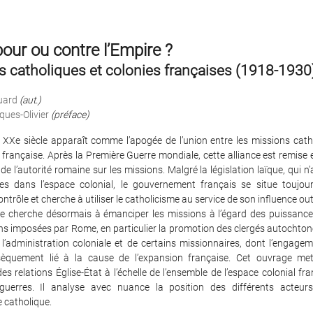
ur ou contre l’Empire ?
s catholiques et colonies françaises (1918-1930
uard
(aut.)
ues-Olivier
(préface)
 XXe siècle apparaît comme l’apogée de l’union entre les missions catho
 française. Après la Première Guerre mondiale, cette alliance est remise
n de l’autorité romaine sur les missions. Malgré la législation laïque, qui n
s dans l’espace colonial, le gouvernement français se situe toujo
ontrôle et cherche à utiliser le catholicisme au service de son influence ou
ège cherche désormais à émanciper les missions à l’égard des puissances
ns imposées par Rome, en particulier la promotion des clergés autochton
de l’administration coloniale et de certains missionnaires, dont l’engagem
nsèquement lié à la cause de l’expansion française. Cet ouvrage me
des relations Église-État à l’échelle de l’ensemble de l’espace colonial fr
x-guerres. Il analyse avec nuance la position des différents acte
 catholique.