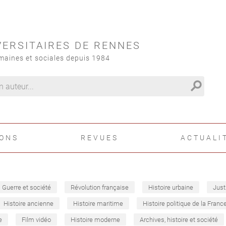
VERSITAIRES DE RENNES
maines et sociales depuis 1984
search
IONS
REVUES
ACTUALI
Guerre et société
Révolution française
Histoire urbaine
Just
Histoire ancienne
Histoire maritime
Histoire politique de la Franc
e
Film vidéo
Histoire moderne
Archives, histoire et société