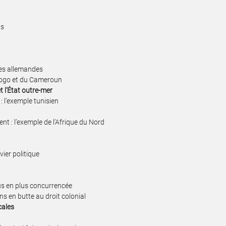
ns
ies allemandes
 Togo et du Cameroun
t l’État outre-mer
: l’exemple tunisien
t : l’exemple de l’Afrique du Nord
vier politique
lus en plus concurrencée
ns en butte au droit colonial
cales