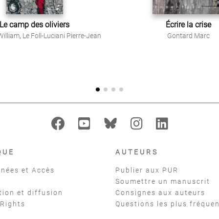
Le camp des oliviers
Écrire la crise
William
,
Le Foll-Luciani Pierre-Jean
Gontard Marc
QUE
AUTEURS
nées et Accès
Publier aux PUR
Soumettre un manuscrit
tion et diffusion
Consignes aux auteurs
 Rights
Questions les plus fréque
t