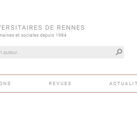
VERSITAIRES DE RENNES
maines et sociales depuis 1984
search
IONS
REVUES
ACTUALI