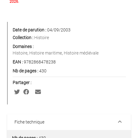
2026.
Date de parution :
04/09/2003
Collection :
Histoire
Domaines :
Histoire
,
Histoire maritime
,
Histoire médiévale
EAN :
9782868478238
Nb de pages :
430
Partager :
keyboard_arrow_down
Fiche technique
Nb de pages :
430