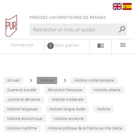
PRESSES UNIVERSITAIRES DE RENNES
search
menu
menu_book
Connexion
0
Mon panier
navigate_next
navigate_next
Accueil
Histoire
Histoire contemporaine
Guerre et société
Révolution française
Histoire urbaine
Justice et déviance
Histoire médiévale
Histoire religieuse
Histoire longue durée
Histoire
Histoire économique
Histoire ancienne
Histoire maritime
Histoire politique de la France au XXe siècle