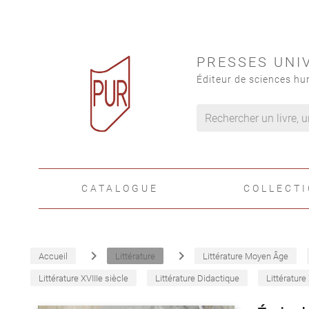
PRESSES UNI
Éditeur de sciences hu
CATALOGUE
COLLECT
navigate_next
navigate_next
Accueil
Littérature
Littérature Moyen Âge
Littérature XVIIIe siècle
Littérature Didactique
Littérature