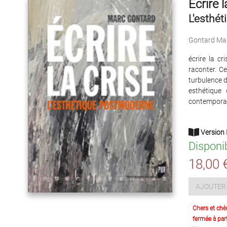
Écrire l
L'esthé
Gontard Ma
écrire la c
raconter. C
turbulence d
esthétique 
contemporai
Version 
Disponi
18,00 
AJOUTER 
Chers et chè
fermée à part