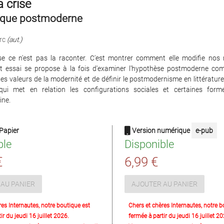
a crise
tique postmoderne
rc
(aut.)
rise ce n'est pas la raconter. C'est montrer comment elle modifie nos
et essai se propose à la fois d'examiner l'hypothèse postmoderne c
es valeurs de la modernité et de définir le postmodernisme en littérat
qui met en relation les configurations sociales et certaines forme
ne.
Papier
Version numérique
e-pub
ble
Disponible
€
6,99 €
AU PANIER
AJOUTER AU PANIER
res Internautes, notre boutique est
Chers et chères Internautes, notre b
ir du jeudi 16 juillet 2026.
fermée à partir du jeudi 16 juillet 20