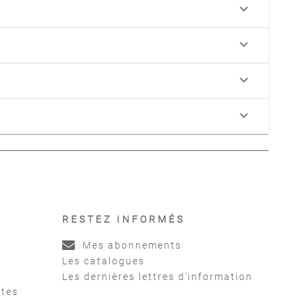
keyboard_arrow_down
keyboard_arrow_down
keyboard_arrow_down
keyboard_arrow_down
RESTEZ INFORMÉS
Mes abonnements
Les catalogues
Les dernières lettres d'information
ntes