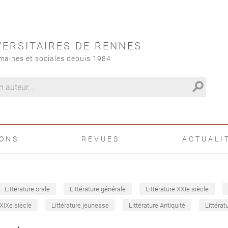
VERSITAIRES DE RENNES
maines et sociales depuis 1984
search
IONS
REVUES
ACTUALI
Littérature orale
Littérature générale
Littérature XXIe siècle
 XIXe siècle
Littérature jeunesse
Littérature Antiquité
Littérat