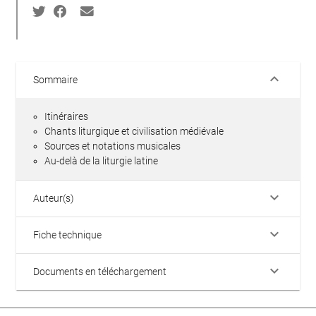
keyboard_arrow_down
Sommaire
Itinéraires
Chants liturgique et civilisation médiévale
Sources et notations musicales
Au-delà de la liturgie latine
keyboard_arrow_down
Auteur(s)
keyboard_arrow_down
Fiche technique
keyboard_arrow_down
Documents en téléchargement