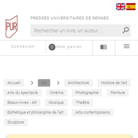
PRESSES UNIVERSITAIRES DE RENNES
search
menu
menu_book
Connexion
0
Mon panier
navigate_next
navigate_next
Accueil
Art
Architecture
Histoire de l'art
Arts du spectacle
Cinéma
Photographie
Peinture
Beaux-livres - Art
Musique
Théâtre
Esthétique et philosophie de l'art
Arts contemporains
Sculpture