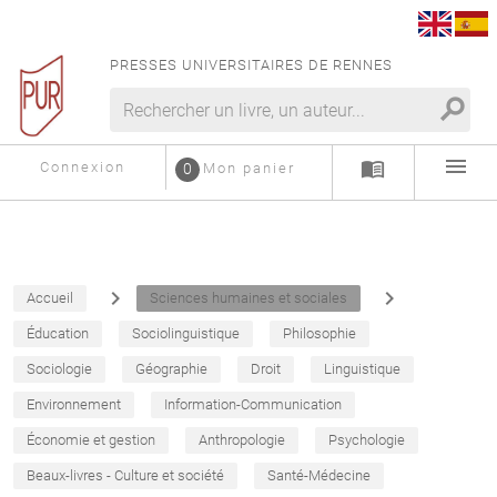
PRESSES UNIVERSITAIRES DE RENNES
search
menu
menu_book
Connexion
0
Mon panier
navigate_next
navigate_next
Accueil
Sciences humaines et sociales
Éducation
Sociolinguistique
Philosophie
Sociologie
Géographie
Droit
Linguistique
Environnement
Information-Communication
Économie et gestion
Anthropologie
Psychologie
Beaux-livres - Culture et société
Santé-Médecine