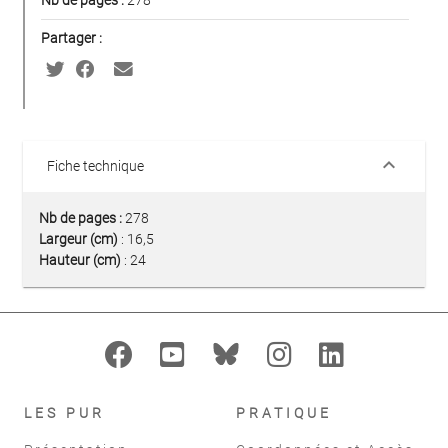
Nb de pages :
278
Partager :
keyboard_arrow_down
Fiche technique
Nb de pages :
278
Largeur (cm)
: 16,5
Hauteur (cm)
: 24
LES PUR
PRATIQUE