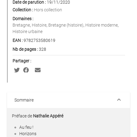
Date de parution :
19/11/2020
Collection :
Hors collection
Domaines :
Bretagne
,
Histoire
,
Bretagne (histoire)
,
Histoire moderne
,
Histoire urbaine
EAN :
9782753580619
Nb de pages :
328
Partager :
keyboard_arrow_down
Sommaire
Préface de
Nathalie Appéré
Au feu !
Horizons