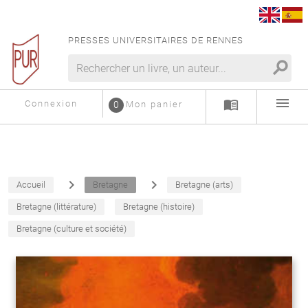
PRESSES UNIVERSITAIRES DE RENNES
search
menu
menu_book
Connexion
0
Mon panier
navigate_next
navigate_next
Accueil
Bretagne
Bretagne (arts)
Bretagne (littérature)
Bretagne (histoire)
Bretagne (culture et société)