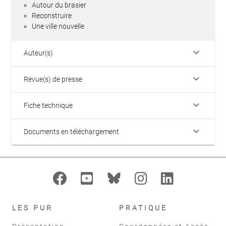
Autour du brasier
Reconstruire
Une ville nouvelle
keyboard_arrow_down
Auteur(s)
keyboard_arrow_down
Revue(s) de presse
keyboard_arrow_down
Fiche technique
keyboard_arrow_down
Documents en téléchargement
LES PUR
PRATIQUE