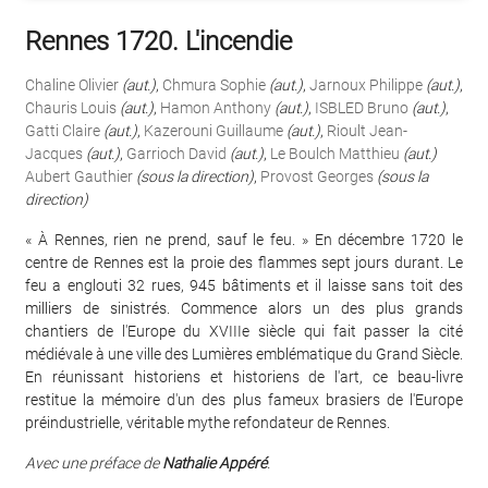
Rennes 1720. L'incendie
Chaline Olivier
(aut.)
,
Chmura Sophie
(aut.)
,
Jarnoux Philippe
(aut.)
,
Chauris Louis
(aut.)
,
Hamon Anthony
(aut.)
,
ISBLED Bruno
(aut.)
,
Gatti Claire
(aut.)
,
Kazerouni Guillaume
(aut.)
,
Rioult Jean-
Jacques
(aut.)
,
Garrioch David
(aut.)
,
Le Boulch Matthieu
(aut.)
Aubert Gauthier
(sous la direction)
,
Provost Georges
(sous la
direction)
« À Rennes, rien ne prend, sauf le feu. » En décembre 1720 le
centre de Rennes est la proie des flammes sept jours durant. Le
feu a englouti 32 rues, 945 bâtiments et il laisse sans toit des
milliers de sinistrés. Commence alors un des plus grands
chantiers de l'Europe du XVIIIe siècle qui fait passer la cité
médiévale à une ville des Lumières emblématique du Grand Siècle.
En réunissant historiens et historiens de l'art, ce beau-livre
restitue la mémoire d'un des plus fameux brasiers de l'Europe
préindustrielle, véritable mythe refondateur de Rennes.
Avec une préface de
Nathalie Appéré
.