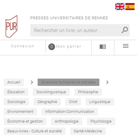
PRESSES UNIVERSITAIRES DE RENNES
search
menu
menu_book
Connexion
0
Mon panier
navigate_next
navigate_next
Accueil
Sciences humaines et sociales
Éducation
Sociolinguistique
Philosophie
Sociologie
Géographie
Droit
Linguistique
Environnement
Information-Communication
Économie et gestion
Anthropologie
Psychologie
Beaux-livres - Culture et société
Santé-Médecine