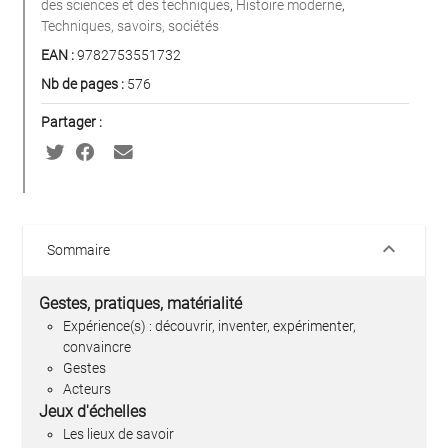
des sciences et des techniques
,
Histoire moderne
,
Techniques, savoirs, sociétés
EAN :
9782753551732
Nb de pages :
576
Partager :
keyboard_arrow_down
Sommaire
Gestes, pratiques, matérialité
Expérience(s) : découvrir, inventer, expérimenter,
convaincre
Gestes
Acteurs
Jeux d'échelles
Les lieux de savoir