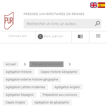
PRESSES UNIVERSITAIRES DE RENNES
search
menu
menu_book
Connexion
0
Mon panier
navigate_next
navigate_next
Accueil
Manuels et concours
Agrégation Histoire
Capes Histoire-Géographie
Agrégation externe Histoire-géographie
Agrégation Lettres modernes
Agrégation Anglais
Agrégation Espagnol
Préparation aux concours
Capes Anglais
Agrégation de géographie