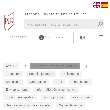
PRESSES UNIVERSITAIRES DE RENNES
search
menu
menu_book
Connexion
0
Mon panier
navigate_next
navigate_next
Accueil
Sciences humaines et sociales
Éducation
Sociolinguistique
Philosophie
Sociologie
Géographie
Droit
Linguistique
Environnement
Information-Communication
Économie et gestion
Anthropologie
Psychologie
Beaux-livres - Culture et société
Santé-Médecine