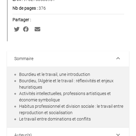
Nb de pages :
376
Partager :
keyboard_arrow_down
Sommaire
Bourdieu et le travail, une introduction
Bourdieu, l'Algérie et le travail : réflexivités et enjeux
heuristiques
Activités intellectuelles, professions artistiques et
économie symbolique
Habitus professionnel et division sociale : le travail entre
reproduction et socialisation
Le travail entre dominations et conflits
keyboard_arrow_down
Auteur(s)