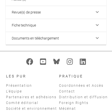
keyboard_arrow_down
Revue(s) de presse
keyboard_arrow_down
Fiche technique
keyboard_arrow_down
Documents en téléchargement
LES PUR
PRATIQUE
Présentation
Coordonnées et Accès
L'équipe
Contact
Partenaires et adhésions
Distribution et diffusion
Comité éditorial
Foreign Rights
Société et environnement
Mécénat