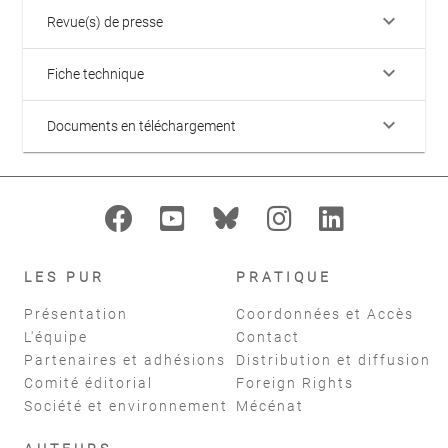
keyboard_arrow_down
Revue(s) de presse
keyboard_arrow_down
Fiche technique
keyboard_arrow_down
Documents en téléchargement
LES PUR
PRATIQUE
Présentation
Coordonnées et Accès
L'équipe
Contact
Partenaires et adhésions
Distribution et diffusion
Comité éditorial
Foreign Rights
Société et environnement
Mécénat