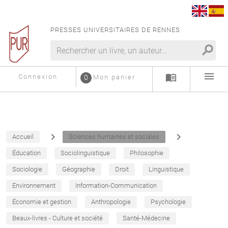
PRESSES UNIVERSITAIRES DE RENNES
search
menu
menu_book
Connexion
0
Mon panier
navigate_next
navigate_next
Accueil
Sciences humaines et sociales
Éducation
Sociolinguistique
Philosophie
Sociologie
Géographie
Droit
Linguistique
Environnement
Information-Communication
Économie et gestion
Anthropologie
Psychologie
Beaux-livres - Culture et société
Santé-Médecine