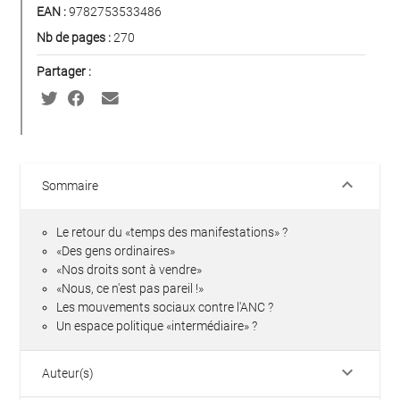
EAN :
9782753533486
Nb de pages :
270
Partager :
keyboard_arrow_down
Sommaire
Le retour du «temps des manifestations» ?
«Des gens ordinaires»
«Nos droits sont à vendre»
«Nous, ce n'est pas pareil !»
Les mouvements sociaux contre l'ANC ?
Un espace politique «intermédiaire» ?
keyboard_arrow_down
Auteur(s)