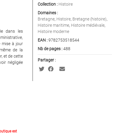
Collection :
Histoire
Domaines :
Bretagne
,
Histoire
,
Bretagne (histoire)
,
Histoire maritime
,
Histoire médiévale
,
ée dans les
Histoire moderne
ministrative,
EAN :
9782753518544
e mise à jour
Nb de pages :
488
t même de la
r, et de cette
Partager :
voir négligée
outique est