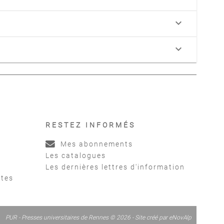
keyboard_arrow_down
keyboard_arrow_down
RESTEZ INFORMÉS
Mes abonnements
Les catalogues
Les dernières lettres d'information
ntes
PUR - Presses universitaires de Rennes © 2026 - Site créé par
eNovAlp