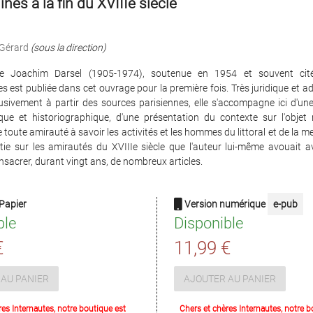
ines à la fin du XVIIIe siècle
Gérard
(sous la direction)
e Joachim Darsel (1905-1974), soutenue en 1954 et souvent cit
es est publiée dans cet ouvrage pour la première fois. Très juridique et ad
usivement à partir des sources parisiennes, elle s'accompagne ici d'un
ique et historiographique, d'une présentation du contexte sur l'obje
e toute amirauté à savoir les activités et les hommes du littoral et de la me
tie sur les amirautés du XVIIIe siècle que l'auteur lui-même avouait a
nsacrer, durant vingt ans, de nombreux articles.
Papier
Version numérique
e-pub
ble
Disponible
€
11,99 €
AU PANIER
AJOUTER AU PANIER
res Internautes, notre boutique est
Chers et chères Internautes, notre b