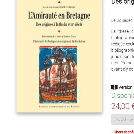
Des orig
Le Bouëdec 
La thèse d
bibliographi
rédigée excl
bibliograph
juridiction d
dernière par
avant d'y co
Version 
Disponi
24,00 
AJOUTER 
Chers et chè