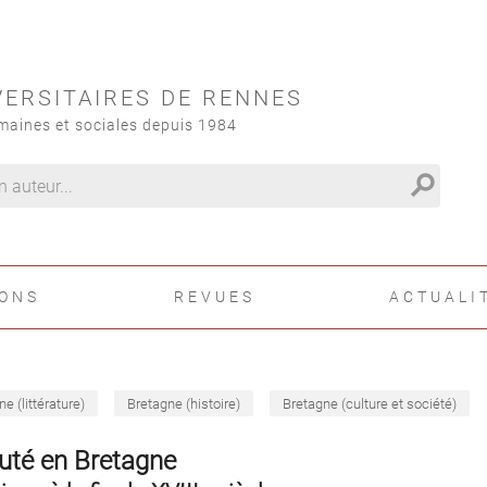
VERSITAIRES DE RENNES
maines et sociales depuis 1984
search
IONS
REVUES
ACTUALI
e (littérature)
Bretagne (histoire)
Bretagne (culture et société)
uté en Bretagne