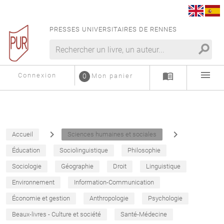
PRESSES UNIVERSITAIRES DE RENNES
search
menu
menu_book
Connexion
0
Mon panier
navigate_next
navigate_next
Accueil
Sciences humaines et sociales
Éducation
Sociolinguistique
Philosophie
Sociologie
Géographie
Droit
Linguistique
Environnement
Information-Communication
Économie et gestion
Anthropologie
Psychologie
Beaux-livres - Culture et société
Santé-Médecine