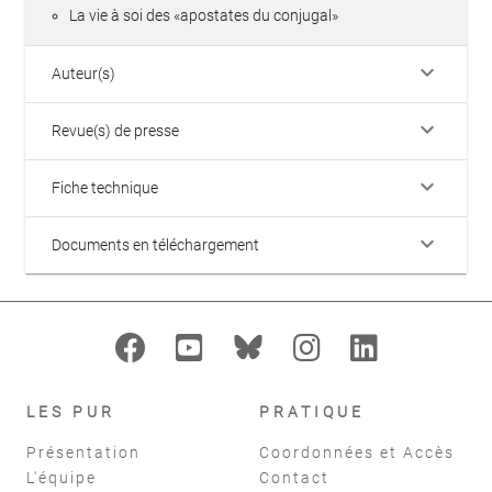
La vie à soi des «apostates du conjugal»
keyboard_arrow_down
Auteur(s)
keyboard_arrow_down
Revue(s) de presse
keyboard_arrow_down
Fiche technique
keyboard_arrow_down
Documents en téléchargement
LES PUR
PRATIQUE
Présentation
Coordonnées et Accès
L'équipe
Contact