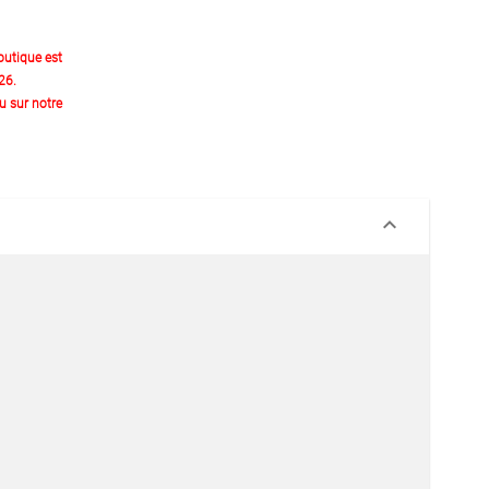
outique est
26.
 sur notre
keyboard_arrow_down