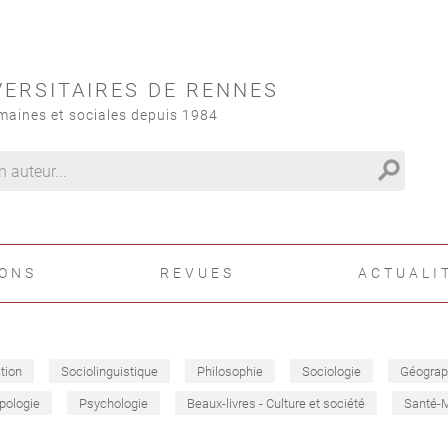
VERSITAIRES DE RENNES
maines et sociales depuis 1984
search
IONS
REVUES
ACTUALI
tion
Sociolinguistique
Philosophie
Sociologie
Géograp
pologie
Psychologie
Beaux-livres - Culture et société
Santé-