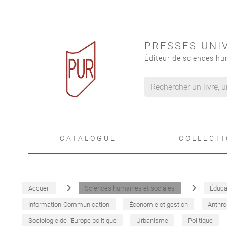
PRESSES UNI
Éditeur de sciences hu
CATALOGUE
COLLECT
navigate_next
navigate_next
Accueil
Sciences humaines et sociales
Éduca
Information-Communication
Économie et gestion
Anthro
Sociologie de l'Europe politique
Urbanisme
Politique