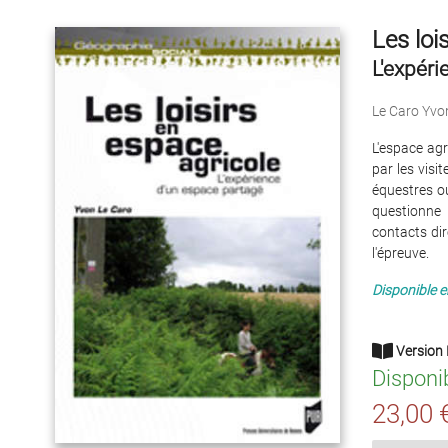
Les loi
L'expéri
Le Caro Yvo
L'espace agr
par les visi
équestres ou 
questionne 
contacts dir
l'épreuve.
Disponible 
Version 
Disponi
23,00 