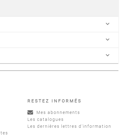
keyboard_arrow_down
keyboard_arrow_down
keyboard_arrow_down
RESTEZ INFORMÉS
Mes abonnements
Les catalogues
Les dernières lettres d'information
ntes