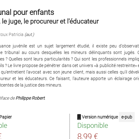
unal pour enfants
, le juge, le procureur et l'éducateur
oux Patricia
(aut.)
quance juvénile est un sujet largement étudié, il existe peu d'observat
e tribunal au cours desquelles les mineurs délinquants sont jugés
les ? Quelles sont leurs particularités ? Qui sont les professionnels impli
-ils ? Le livre propose de pénétrer dans cet univers «à publicité restreinte»
s qu'entretient l'avocat avec son jeune client, mais aussi celles qu'il déve
cureur et les éducateurs. Ce faisant, l'auteure apporte un éclairage ori
centes de la justice des mineurs.
éface de
Philippe Robert
.
Papier
Version numérique
e-pub
ble
Disponible
€
8,99 €