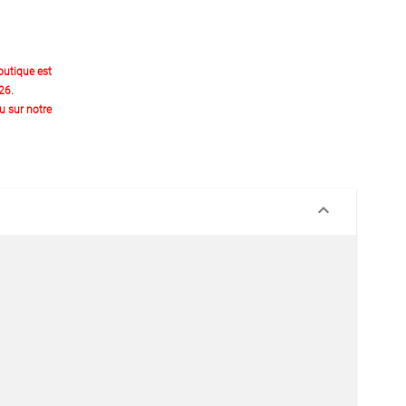
outique est
26.
 sur notre
keyboard_arrow_down