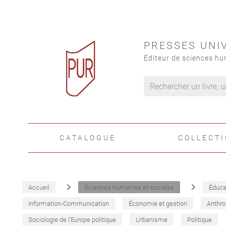
PRESSES UNI
Éditeur de sciences hu
CATALOGUE
COLLECT
navigate_next
navigate_next
Accueil
Sciences humaines et sociales
Éduca
Information-Communication
Économie et gestion
Anthro
Sociologie de l'Europe politique
Urbanisme
Politique