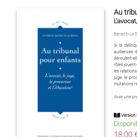
Au trib
L'avocat
Benec'h-Le R
Si la délin
audiences d
déroulent-el
rôles jouent
les relation
juge, le pro
mutations ré
Avec une pr
Version 
Disponi
18,00 