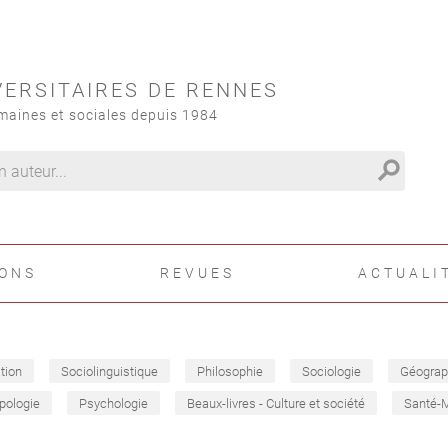
VERSITAIRES DE RENNES
maines et sociales depuis 1984
search
IONS
REVUES
ACTUALI
tion
Sociolinguistique
Philosophie
Sociologie
Géograp
pologie
Psychologie
Beaux-livres - Culture et société
Santé-