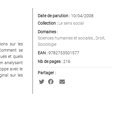
Date de parution :
10/04/2008
Collection :
Le sens social
Domaines :
Sciences humaines et sociales.
,
Droit
,
ions sur les
Sociologie
. Comment se
EAN :
9782753501577
qués et quels
Nb de pages :
216
 en analysant
loppe avec le
Partager :
ginal sur les