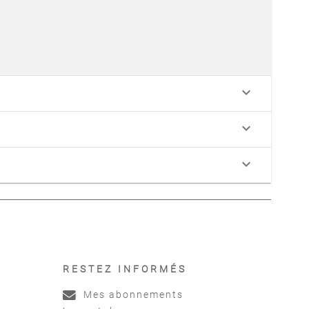
keyboard_arrow_down
keyboard_arrow_down
keyboard_arrow_down
RESTEZ INFORMÉS
Mes abonnements