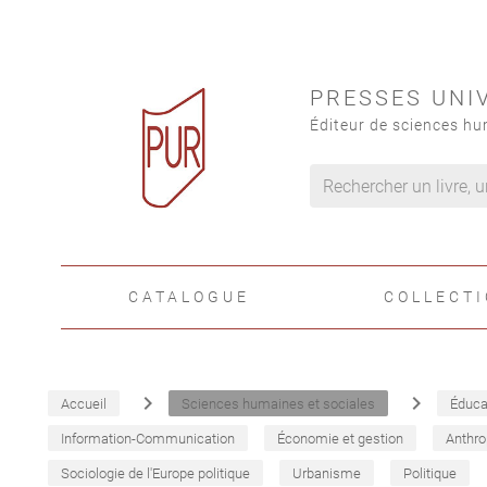
PRESSES UNI
Éditeur de sciences hu
CATALOGUE
COLLECT
navigate_next
navigate_next
Accueil
Sciences humaines et sociales
Éduca
Information-Communication
Économie et gestion
Anthro
Sociologie de l'Europe politique
Urbanisme
Politique