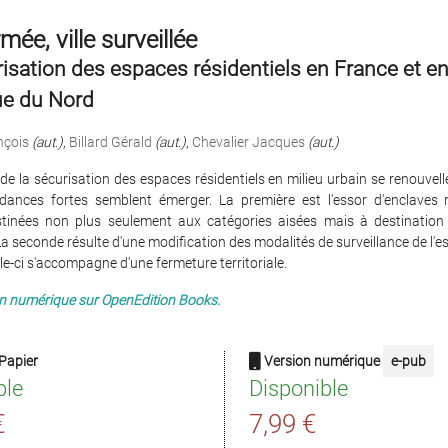
rmée, ville surveillée
isation des espaces résidentiels en France et e
e du Nord
nçois
(aut.)
,
Billard Gérald
(aut.)
,
Chevalier Jacques
(aut.)
de la sécurisation des espaces résidentiels en milieu urbain se renouvel
dances fortes semblent émerger. La première est l'essor d'enclaves ré
tinées non plus seulement aux catégories aisées mais à destination
 seconde résulte d'une modification des modalités de surveillance de l'e
le-ci s'accompagne d'une fermeture territoriale.
en numérique sur OpenEdition Books.
Papier
Version numérique
e-pub
ble
Disponible
€
7,99 €