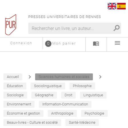
PRESSES UNIVERSITAIRES DE RENNES
search
menu
menu_book
Connexion
0
Mon panier
navigate_next
navigate_next
Accueil
Sciences humaines et sociales
Éducation
Sociolinguistique
Philosophie
Sociologie
Géographie
Droit
Linguistique
Environnement
Information-Communication
Économie et gestion
Anthropologie
Psychologie
Beaux-livres - Culture et société
Santé-Médecine