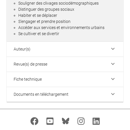
Souligner des clivages sociodémographiques
Distinguer des groupes sociaux
Habiter et se déplacer
S’engager et prendre position
Accéder aux services et environnements urbains
Se cultiver et se divertir
keyboard_arrow_down
Auteur(s)
keyboard_arrow_down
Revue(s) de presse
keyboard_arrow_down
Fiche technique
keyboard_arrow_down
Documents en téléchargement