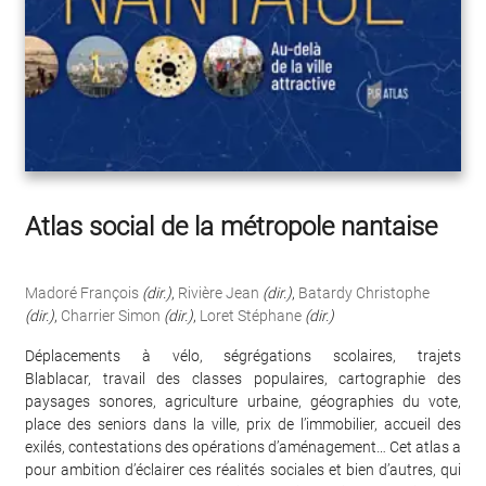
Atlas social de la métropole nantaise
Madoré François
(dir.)
,
Rivière Jean
(dir.)
,
Batardy Christophe
(dir.)
,
Charrier Simon
(dir.)
,
Loret Stéphane
(dir.)
Déplacements à vélo, ségrégations scolaires, trajets
Blablacar, travail des classes populaires, cartographie des
paysages sonores, agriculture urbaine, géographies du vote,
place des seniors dans la ville, prix de l’immobilier, accueil des
exilés, contestations des opérations d’aménagement… Cet atlas a
pour ambition d’éclairer ces réalités sociales et bien d’autres, qui