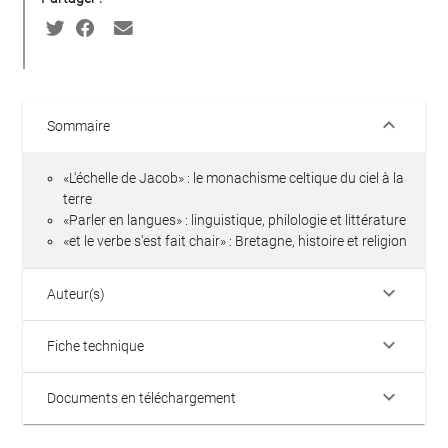
keyboard_arrow_down
Sommaire
«L'échelle de Jacob» : le monachisme celtique du ciel à la
terre
«Parler en langues» : linguistique, philologie et littérature
«et le verbe s'est fait chair» : Bretagne, histoire et religion
keyboard_arrow_down
Auteur(s)
keyboard_arrow_down
Fiche technique
keyboard_arrow_down
Documents en téléchargement