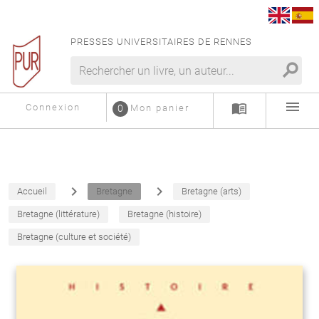
PRESSES UNIVERSITAIRES DE RENNES
search
menu
menu_book
Connexion
0
Mon panier
navigate_next
navigate_next
Accueil
Bretagne
Bretagne (arts)
Bretagne (littérature)
Bretagne (histoire)
Bretagne (culture et société)