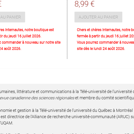
€
8,99 €
AU PANIER
AJOUTER AU PANIER
res Internautes, notre boutique est
Chers et chères Internautes, notre b
ir du jeudi 16 juillet 2026.
fermée à partir du jeudi 16 juillet 20
z commander à nouveau sur notre site
Vous pourrez commander à nouveau
 24 août 2026.
site dès le lundi 24 août 2026.
aines, littérature et communications à la Télé-université de l’université 
evue canadienne des sciences régionales
et membre du comité scientifique
omie et gestion à la Télé-université de l’université du Québec à ­Montréal
e est directrice de l’Alliance de recherche université-­communauté (ARUC) 
 l’UQAM.