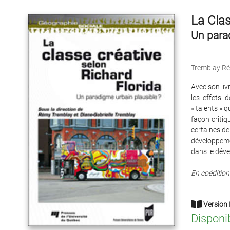
La Clas
Un para
Tremblay R
Avec son liv
les effets d
« talents » 
façon criti
certaines de
développemen
dans le dév
En coédition
Version 
Disponi