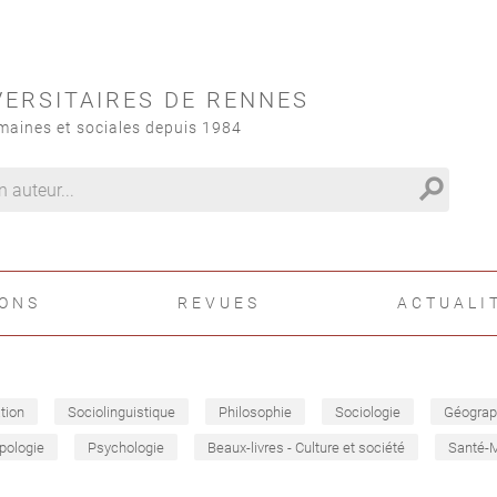
VERSITAIRES DE RENNES
maines et sociales depuis 1984
search
IONS
REVUES
ACTUALI
tion
Sociolinguistique
Philosophie
Sociologie
Géograp
pologie
Psychologie
Beaux-livres - Culture et société
Santé-