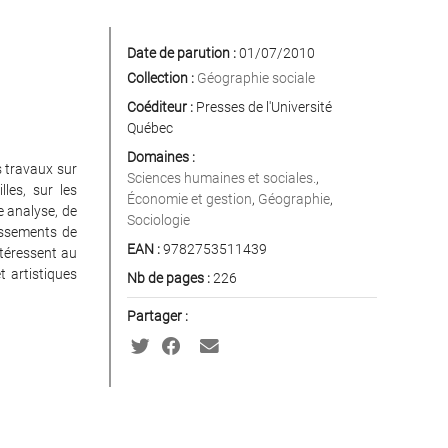
Date de parution :
01/07/2010
Collection :
Géographie sociale
Coéditeur :
Presses de l'Université
Québec
Domaines :
s travaux sur
Sciences humaines et sociales.
,
lles, sur les
Économie et gestion
,
Géographie
,
e analyse, de
Sociologie
issements de
EAN :
9782753511439
ntéressent au
t artistiques
Nb de pages :
226
Partager :