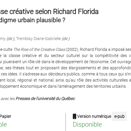
se créative selon Richard Florida
digme urbain plausible ?
émy
(dir.)
,
Tremblay Diane-Gabrielle
(dir.)
re-culte
The Rise of the Creative Class
(2002), Richard Florida a imposé se
e la classe créative et du secteur culturel sur la compétitivité des vi
qui joueraient un rôle clé dans le développement de l’économie. Cet ouvrag
que, ses thèses tout en proposant des élargissements et des approfond
 ces idées. Il s’adresse aux décideurs publics, comme à tous ceux qui s’i
t local, régional et national, ainsi qu’au rôle des activités culturelles e
eloppement économique et dans l’aménagement des territoires urbains.
 avec les
Presses de l’université du Québec
.
Papier
Version numérique
e-pub
ble
Disponible