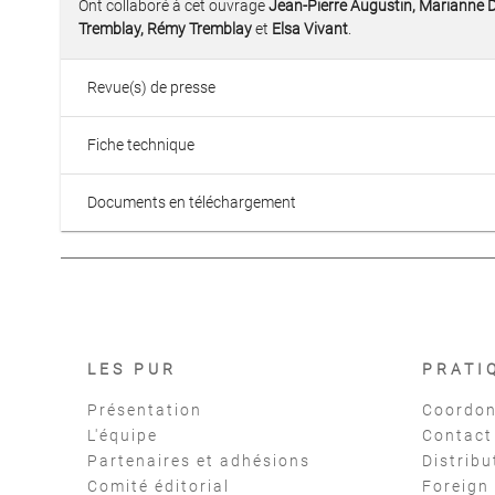
Ont collaboré à cet ouvrage
Jean-Pierre Augustin, Marianne D’
Tremblay, Rémy Tremblay
et
Elsa Vivant
.
Revue(s) de presse
Fiche technique
Documents en téléchargement
LES PUR
PRATI
Présentation
Coordon
L'équipe
Contact
Partenaires et adhésions
Distribu
Comité éditorial
Foreign