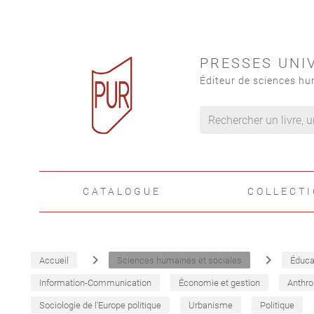
PRESSES UNI
Éditeur de sciences hu
CATALOGUE
COLLECT
navigate_next
navigate_next
Accueil
Sciences humaines et sociales
Éduca
Information-Communication
Économie et gestion
Anthro
Sociologie de l'Europe politique
Urbanisme
Politique