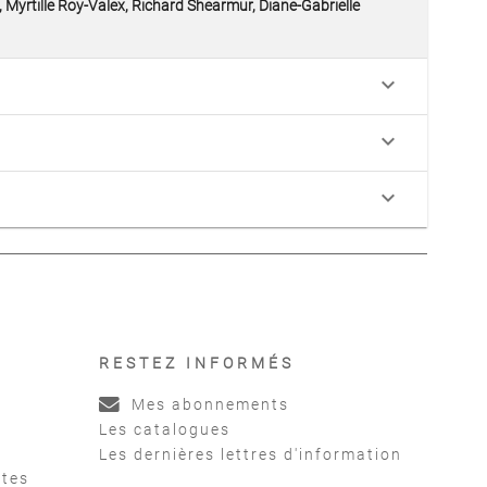
, Myrtille Roy-Valex, Richard Shearmur, Diane-Gabrielle
keyboard_arrow_down
keyboard_arrow_down
keyboard_arrow_down
RESTEZ INFORMÉS
Mes abonnements
Les catalogues
Les dernières lettres d'information
ntes