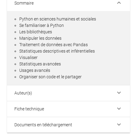
keyboard_arrow_down
Sommaire
Python en sciences humaines et sociales
Se familiariser à Python
Les bibliothèques
Manipuler les données
Traitement de données avec Pandas
Statistiques descriptives et inférentielles
Visualiser
Statistiques avancées
Usages avancés
Organiser son code et le partager
keyboard_arrow_down
Auteur(s)
keyboard_arrow_down
Fiche technique
keyboard_arrow_down
Documents en téléchargement