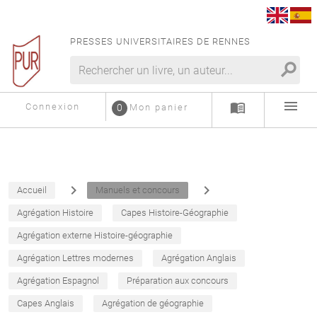
PRESSES UNIVERSITAIRES DE RENNES
search
menu
menu_book
Connexion
0
Mon panier
navigate_next
navigate_next
Accueil
Manuels et concours
Agrégation Histoire
Capes Histoire-Géographie
Agrégation externe Histoire-géographie
Agrégation Lettres modernes
Agrégation Anglais
Agrégation Espagnol
Préparation aux concours
Capes Anglais
Agrégation de géographie