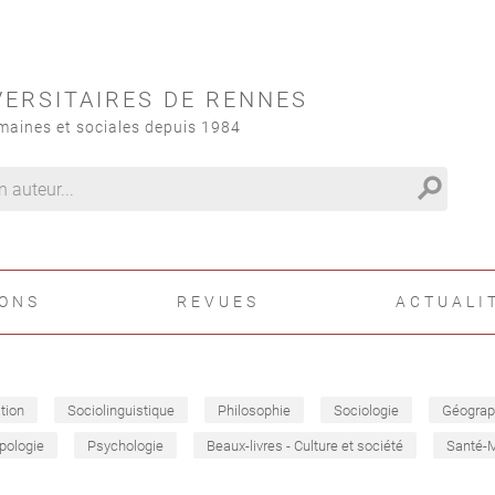
VERSITAIRES DE RENNES
maines et sociales depuis 1984
search
IONS
REVUES
ACTUALI
tion
Sociolinguistique
Philosophie
Sociologie
Géograp
pologie
Psychologie
Beaux-livres - Culture et société
Santé-