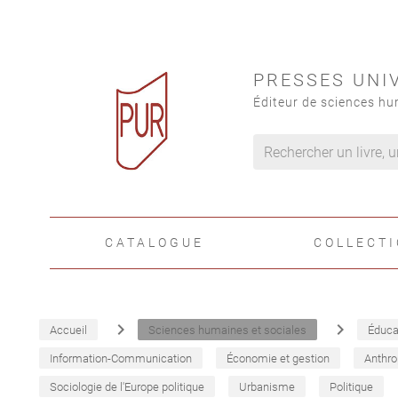
PRESSES UNI
Éditeur de sciences hu
CATALOGUE
COLLECT
navigate_next
navigate_next
Accueil
Sciences humaines et sociales
Éduca
Information-Communication
Économie et gestion
Anthro
Sociologie de l'Europe politique
Urbanisme
Politique