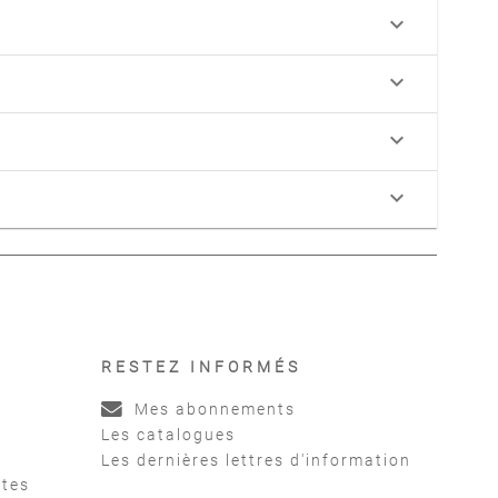
keyboard_arrow_down
keyboard_arrow_down
keyboard_arrow_down
keyboard_arrow_down
RESTEZ INFORMÉS
Mes abonnements
Les catalogues
Les dernières lettres d'information
ntes